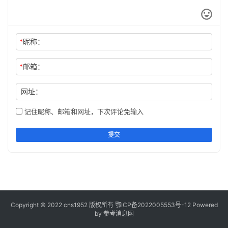
列
表
*
昵称：
快
讯
*
邮箱：
更
网址：
多
页
记住昵称、邮箱和网址，下次评论免输入
面
提交
Copyright © 2022 cns1952 版权所有
鄂ICP备2022005553号-12
Powered
by 参考消息网