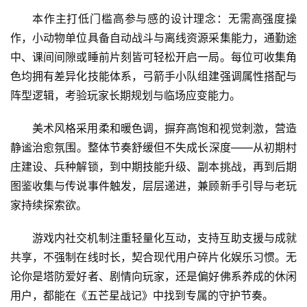
本作主打低门槛高参与感的设计理念：无需高强度操
作，小动物单位具备自动战斗与离线资源采集能力，通勤途
中、课间间隙或睡前片刻皆可轻松开启一局。每位可收集角
色均拥有差异化技能体系，弓箭手小队组建强调属性搭配与
阵型逻辑，考验玩家长期规划与临场应变能力。
美术风格采用柔和暖色调，摒弃高饱和视觉刺激，营造
静谧治愈氛围。整体节奏舒缓但不失成长深度——从初期村
庄建设、兵种解锁，到中期技能升级、副本挑战，再到后期
图鉴收集与传说事件触发，层层递进，兼顾新手引导与老玩
家持续探索欲。
游戏内社交机制注重轻量化互动，支持互助支援与成就
共享，不强制在线时长，契合现代用户碎片化娱乐习惯。无
论你是塔防爱好者、剧情向玩家，还是偏好佛系养成的休闲
用户，都能在《五芒星战记》中找到专属的守护节奏。