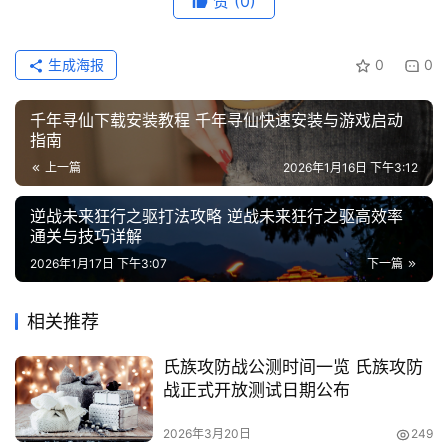
赞
(0)
专
投稿
题
生成海报
0
0
列
表
千年寻仙下载安装教程 千年寻仙快速安装与游戏启动
指南
快
上一篇
2026年1月16日 下午3:12
讯
逆战未来狂行之驱打法攻略 逆战未来狂行之驱高效率
更
通关与技巧详解
多
2026年1月17日 下午3:07
下一篇
页
面
相关推荐
氏族攻防战公测时间一览 氏族攻防
战正式开放测试日期公布
2026年3月20日
249