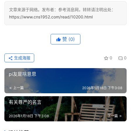
分
文章来源于网络。发布者：参考消息网，转转请注明出处：
类
https://www.cns1952.com/read/10200.html
专
投稿
题
赞
(0)
列
表
生成海报
0
0
快
讯
pi友是啥意思
更
上一篇
2026年1月18日 下午3:08
多
有关尊严的名言
页
面
2026年1月18日 下午3:08
下一篇