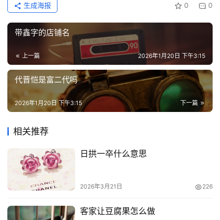
多
生成海报
0
0
页
面
带鑫字的店铺名
上一篇
2026年1月20日 下午3:15
代晋恺是富二代吗
2026年1月20日 下午3:15
下一篇
相关推荐
日拱一卒什么意思
2026年3月21日
226
客家让豆腐果怎么做