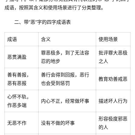
成语，按照其含义和使用场景进行了分类整理。
二、带“恶”字的四字成语表
成语
含义
使用场景
罪恶极多，到了无法容
批评罪大恶极
恶贯满盈
忍的地步
之人
善有善报，
善行会得到回报，恶行
教育劝善戒恶
恶有恶报
也会受到惩罚
心怀不轨，
内心不正，经常做坏事
描述坏人行为
作恶多端
形容极度邪恶
无恶不作
没有不做的坏事
的人