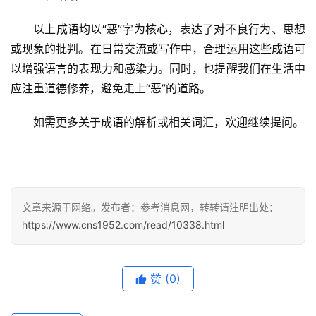
首
以上成语均以“恶”字为核心，表达了对不良行为、思想
页
或现象的批判。在日常交流或写作中，合理运用这些成语可
以增强语言的表现力和感染力。同时，也提醒我们在生活中
文
应注重道德修养，避免走上“恶”的道路。
章
分
如需更多关于成语的解析或相关词汇，欢迎继续提问。
类
专
投稿
题
列
文章来源于网络。发布者：参考消息网，转转请注明出处：
表
https://www.cns1952.com/read/10338.html
快
讯
赞
(0)
更