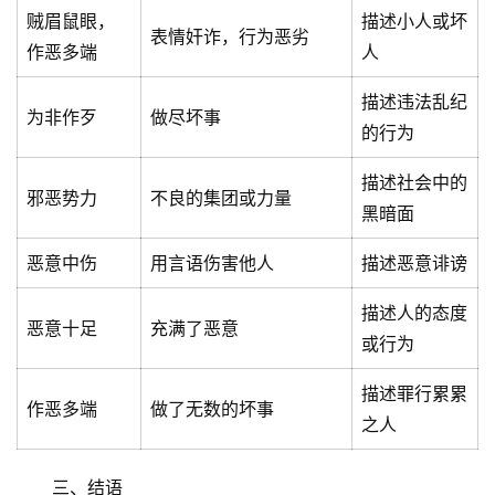
贼眉鼠眼，
描述小人或坏
表情奸诈，行为恶劣
作恶多端
人
描述违法乱纪
为非作歹
做尽坏事
的行为
描述社会中的
邪恶势力
不良的集团或力量
黑暗面
恶意中伤
用言语伤害他人
描述恶意诽谤
描述人的态度
恶意十足
充满了恶意
或行为
描述罪行累累
作恶多端
做了无数的坏事
之人
三、结语