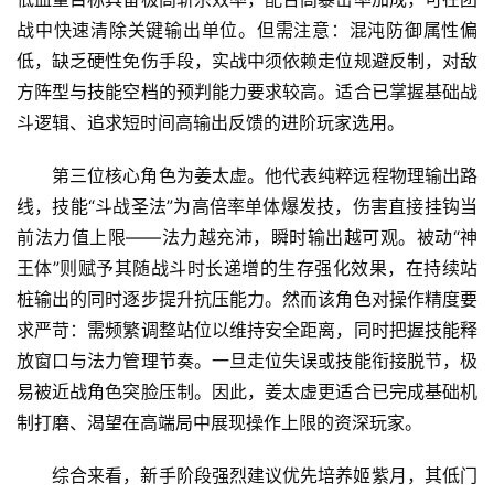
战中快速清除关键输出单位。但需注意：混沌防御属性偏
低，缺乏硬性免伤手段，实战中须依赖走位规避反制，对敌
方阵型与技能空档的预判能力要求较高。适合已掌握基础战
斗逻辑、追求短时间高输出反馈的进阶玩家选用。
第三位核心角色为姜太虚。他代表纯粹远程物理输出路
线，技能“斗战圣法”为高倍率单体爆发技，伤害直接挂钩当
前法力值上限——法力越充沛，瞬时输出越可观。被动“神
王体”则赋予其随战斗时长递增的生存强化效果，在持续站
桩输出的同时逐步提升抗压能力。然而该角色对操作精度要
求严苛：需频繁调整站位以维持安全距离，同时把握技能释
放窗口与法力管理节奏。一旦走位失误或技能衔接脱节，极
易被近战角色突脸压制。因此，姜太虚更适合已完成基础机
制打磨、渴望在高端局中展现操作上限的资深玩家。
综合来看，新手阶段强烈建议优先培养
姬紫月，其低门