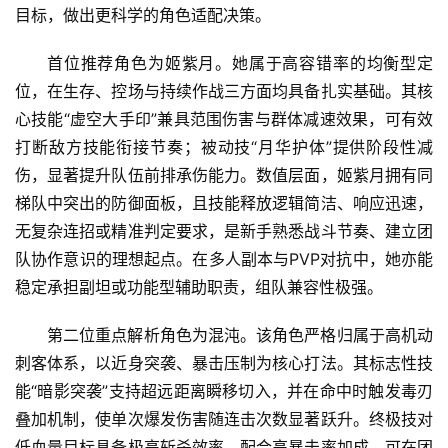
目标，做出更科学的角色适配决策。
首位推荐角色为
姬紫月。她属于高容错率的均衡型定
位，在生存、控场与持续作战三方面均具备扎实基础。其核
心技能“虚空大手印”兼具范围伤害与群体减速效果，可有效
打断敌方技能衔接节奏；被动技“月华护体”提供阶段性减
伤，显著提升队伍前排承伤能力。数值层面，姬紫月拥有同
梯队中突出的防御面板，且技能释放逻辑简洁、响应迅速，
无复杂连招或精准判定要求，是新手熟悉战斗节奏、建立团
队协作意识的理想起点。在多人副本与PVP对抗中，她亦能
稳定承担副坦或功能型辅助职责，组队兼容性极强。
第二位重点解析角色为混沌。该角色严格归属于高机动
刺客体系，以近身突袭、暴击压制为核心打法。其标志性技
能“暗影突袭”支持超远距离瞬移切入，并在命中时触发毒刃
叠加机制，使单次爆发伤害随连击次数显著跃升。终极技对
低血量目标具备极高斩杀效率，配合高暴击率加成，可在团