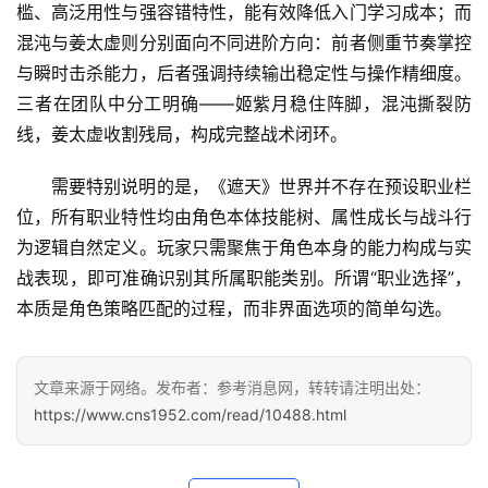
槛、高泛用性与强容错特性，能有效降低入门学习成本；而
混沌与姜太虚则分别面向不同进阶方向：前者侧重节奏掌控
首
与瞬时击杀能力，后者强调持续输出稳定性与操作精细度。
页
三者在团队中分工明确——姬紫月稳住阵脚，混沌撕裂防
线，姜太虚收割残局，构成完整战术闭环。
文
章
需要特别说明的是，《遮天》世界并不存在预设职业栏
分
类
位，所有职业特性均由角色本体技能树、属性成长与战斗行
为逻辑自然定义。玩家只需聚焦于角色本身的能力构成与实
专
战表现，即可准确识别其所属职能类别。所谓“职业选择”，
投稿
题
本质是角色策略匹配的过程，而非界面选项的简单勾选。
列
表
文章来源于网络。发布者：参考消息网，转转请注明出处：
快
https://www.cns1952.com/read/10488.html
讯