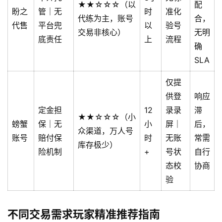
★★☆☆☆（以
配
盼之
管｜无
时
准化
代练为主，账号
合，
代售
平台兜
以
验号
交易非核心）
无明
底责任
上
流程
确
SLA
首
页
仅提
供登
响应
文
定金担
12
录录
滞
章
★★☆☆☆（小
分
螃蟹
保｜无
小
屏｜
后，
众渠道，万人号
类
账号
赔付保
时
无账
常需
库存极少）
险机制
+
号状
自行
专
态校
协商
投稿
题
验
列
表
不同交易需求玩家精准推荐指南