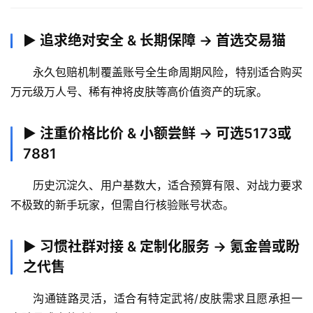
快
讯
▶ 追求绝对安全 & 长期保障 → 首选交易猫
更
永久包赔机制覆盖账号全生命周期风险，特别适合购买
多
万元级万人号、稀有神将皮肤等高价值资产的玩家。
页
面
▶ 注重价格比价 & 小额尝鲜 → 可选5173或
7881
历史沉淀久、用户基数大，适合预算有限、对战力要求
不极致的新手玩家，但需自行核验账号状态。
▶ 习惯社群对接 & 定制化服务 → 氪金兽或盼
之代售
沟通链路灵活，适合有特定武将/皮肤需求且愿承担一