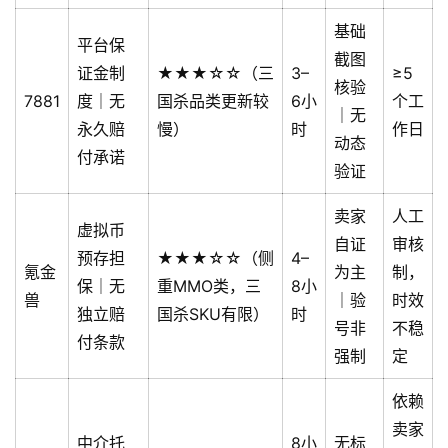
基础
平台保
截图
证金制
★★★☆☆（三
3–
≥5
核验
7881
度｜无
国杀品类更新较
6小
个工
｜无
永久赔
慢）
时
作日
动态
付承诺
验证
卖家
人工
虚拟币
自证
审核
预存担
★★★☆☆（侧
4–
氪金
为主
制，
保｜无
重MMO类，三
8小
兽
｜验
时效
独立赔
国杀SKU有限）
时
号非
不稳
付条款
强制
定
依赖
卖家
中介托
8小
无标