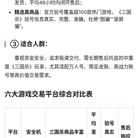
发货，平均48小时内闭环售后；
精选真商品
：官方验号覆盖超100款热门游戏，《三国
杀》验号信息真实、完整、准确，杜绝“图骗”“录屏
骗”。
③ 适合人群：
重视资金安全、追求极速交付、需长期售后托底的中重
度《三国杀》玩家，尤其适配万人号、限定皮肤、高战力账
号等高价值交易需求。
六大游戏交易平台综合对比表
平
均
验号
售后
平台
安全机
三国杀商品丰富
发
真实
响应