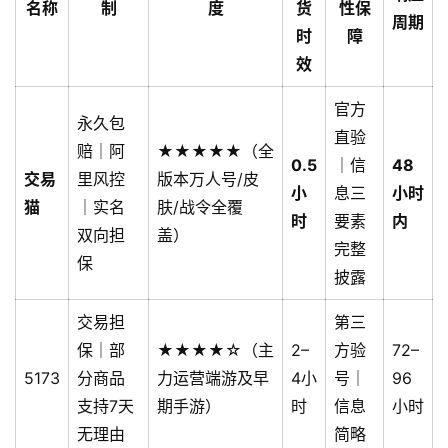
名称
制
度
货
性保
周期
时
障
效
官方
永久包
直验
赔｜阿
★★★★★（全
0.5
｜信
48
交易
里风控
版本万人号/皮
小
息三
小时
猫
｜实名
肤/战令全覆
时
要素
内
双向担
盖）
完整
保
披露
交易担
第三
保｜部
★★★★☆（主
2–
方验
72–
5173
分商品
力运营端游及早
4小
号｜
96
支持7天
期手游）
时
信息
小时
无理由
简略