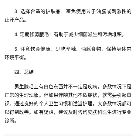
3. 选择合适的护肤品：避免使用过于油腻或刺激性的
止汗产品。
首
4. 定期修剪腋毛：有助于减少细菌滋生和污垢堆积。
页
5. 注意饮食健康：少吃辛辣、油腻食物，保持身体内
环境平衡。
文
章
四、总结
分
类
男生腋毛上有白色东西并不一定是疾病，多数情况下是
正常的生理现象。但如果伴随其他不适症状，就需要引起重
专
投稿
题
视。通过良好的个人卫生习惯和适当护理，大多数情况都可
列
以得到改善。如有疑虑，建议及时咨询皮肤科医生进行专业
表
诊断。
快