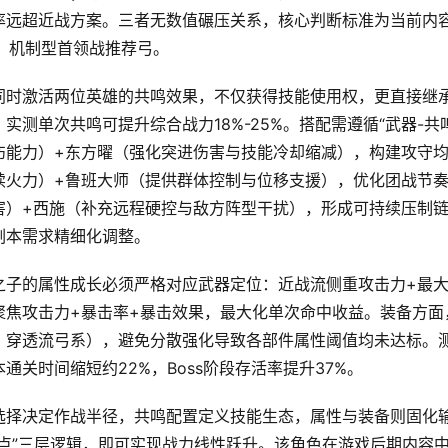
率远超近战方案。三者无数值碾压关系，核心判断标准为当前内
枪，机制型首领战推荐弓。
同时激活两位英雄的共鸣效果，不仅获得技能使用权，更直接继
测单次共鸣可提升综合战力18%-25%。搭配需遵循“武器-共鸣
伤能力）+东方曜（强化突进伤害与技能冷却缩减），构建攻守
续火力）+鲁班大师（提供群体控制与位移支援），优化团战节
害）+西施（补充远程硬控与敌方阵型干扰），形成可持续压制
副本需求精细化调整。
之子的属性成长必须严格对应武器定位：近战流侧重攻击力+最
聚焦攻击力+暴击率+暴击效果，最大化单次命中收益。装备方面
、穿透流弓系），避免分散强化导致各部件属性阈值均未达标。
关时间缩短约22%，Boss阶段存活率提升37%。
选择决定作战半径，共鸣配置定义技能生态，属性与装备则固化
点”三层逻辑，即可实现战力线性跃升。该角色在游戏后期内容