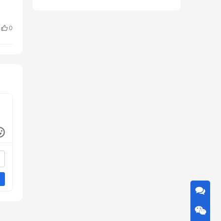
，
以
0
权