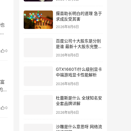
揠苗助长明白的道理 急于
求成反受其害
也
2026年8月6日
步
优
百度公司十大股东是分别
是谁 最新十大股东完整名
效
0
单
2026年8月6日
运
GTX1660Ti什么级别显卡
中端游戏显卡性能解析
富
2026年8月6日
的手
杜蕾斯是什么 全球知名安
玩
全套品牌详解
该
0
2026年8月6日
门
沙雕是什么意思呀 网络流
行语解释