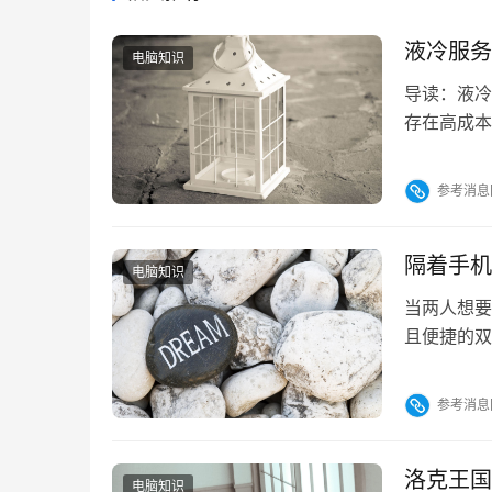
液冷服务
电脑知识
导读：液冷
存在高成本
和大规模应
势： 1.
参考消息
率。相比传
行时仍能保
隔着手机
电脑知识
当两人想要
且便捷的双
游，覆盖策
家偏好。推
参考消息
平台汇聚海
槛通用券限
洛克王国
电脑知识