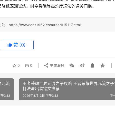
著降低深渊试炼、时空裂隙等高难度玩法的通关门槛。
出处：
https://www.cns1952.com/read/15117.html
赞
(0)
0
0
生成海报
界元流
王者荣耀世界元流之子攻略 王者荣耀世界元流之子
打法与出装铭文推荐
午3:13
2026年4月13日 下午3:13
下