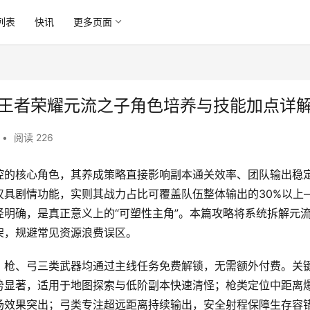
列表
快讯
更多页面
 王者荣耀元流之子角色培养与技能加点详
•
阅读 226
控的核心角色，其养成策略直接影响副本通关效率、团队输出稳
具剧情功能，实则其战力占比可覆盖队伍整体输出的30%以上
明确，是真正意义上的“可塑性主角”。本篇攻略将系统拆解元
架，规避常见资源浪费误区。
、枪、弓三类武器均通过主线任务免费解锁，无需额外付费。关
势显著，适用于地图探索与低阶副本快速清怪；枪类定位中距离
场效果突出；弓类专注超远距离持续输出，安全射程保障生存容