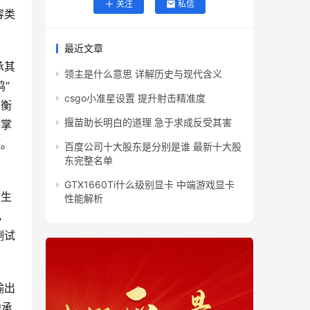
关注
私信
容类
最近文章
承其
领主是什么意思 详解历史与现代含义
”
csgo小准星设置 提升射击精准度
均衡
揠苗助长明白的道理 急于求成反受其害
奏掌
链。
百度公司十大股东是分别是谁 最新十大股
东完整名单
GTX1660Ti什么级别显卡 中端游戏显卡
大生
性能解析
，
测试
输出
中承