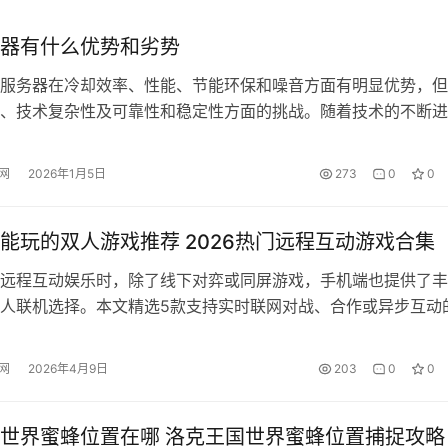
器有什么优势和劣势
服务器在冷却效率、性能、节能环保和噪音方面有明显优势，但
、技术复杂性及可靠性和稳定性方面的挑战。随着技术的不断进
用的推广，这些问题可能会逐步得到解决。 液冷服务器有以下
 高效率冷却：采用液态冷却剂直接接触芯片表面，能显著提高冷却
网
2026年1月5日
273
0
0
统风冷散热方式，可以更精准地控制温度，确保服务器在高负载
持良好…
能玩的双人游戏推荐 2026热门远程互动游戏合集
远程互动娱乐时，除了线下对弈或同屏游戏，手机端也提供了丰
人联机选择。本文精选5款支持实时联网对战、合作或异步互动
略棋类、体育竞技、益智休闲与竞速冒险等多种类型，满足不同
荐使用九游app下载体验——作为阿里巴巴灵犀互娱旗下产品，
网
2026年4月9日
203
0
0
量正版手游资源，提供丰厚新手福利与节日专属活动，如万元无
时抽取…
世界蜜蜂位置在哪 洛克王国世界蜜蜂位置捕捉攻略