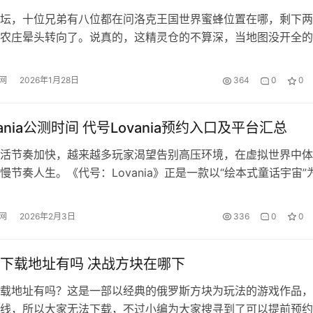
坛，十位兄弟有八位都在问洛克王国世界蜜蜂位置在哪，剩下两
农庄晕头转向了。说真的，这精灵仓的不算深，当地图没开全的
错过。蜜蜂家族绝对是前期最值得养的精灵之一，从一窝蜂进化
颜值战力双开花，推图打boss都能顶半边天。今天小编直接把
网
2026年1月28日
364
0
0
置、捕获方法、进化路线全给你整明白。 想要知道更多洛克王
攻略…
ania公测时间 代号Lovania预约入口及平台汇总
活节奏加快，越来越多玩家渴望告别高压环境，在虚拟世界中体
慢节奏人生。《代号：Lovania》正是一款以“绘本式童话宇宙”
模拟冒险游戏，现已开启全平台预约。游戏构建了一个色彩柔和
卡通小世界，每位玩家将化身手绘风格角色，在无压力设定下开
网
2026年2月3日
336
0
0
生活经营之旅。 《代号：Lovania》最新预约下载地址 目前官
下载地址有吗 决战方块在哪下
载地址有吗？这是一部以经典的俄罗斯方块为玩法的游戏作品，
线，所以大家无法下载，不过小编为大家搜寻到了可以提前预约