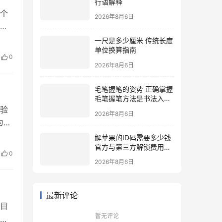
个
2026年8月6日
时
到
一尺是多少厘米 传统长度
单位换算指南
饭喂
0
2026年8月6日
国：
毛笔握笔的姿势 正确掌握
毛笔握笔方法是书法入门
的关键
验
2026年8月6日
为核
、
解苹果的ID码需要多少钱
官方与第三方解锁费用详
启
0
解
2026年8月6日
方
最新评论
目
暂无评论
的