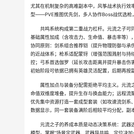
尤其在机制复杂的高难副本中，风筝战术执行效
型——PVE推图优先剑，多人协作Boss战优选
共鸣系统构成第二重战力杠杆。元流之子可
基础属性加成（含攻击力、生命值、暴击率等），实
协同原则：剑系组合推荐铠（提升物理防御与承
的近战体系；枪系适配蒙犽（增强范围溅射与持
控；弓系首选伽罗（延长攻击距离并提升暴击伤
初始阶段可依据已拥有英雄灵活配置，后期再按
属性加点与装备分配需拒绝平均主义。元流
命值双维度堆叠，提升生存与换血能力；远程流
优先集中资源打造一套成型套装（如攻速流剑系
数据显示，同一套装备满阶后相较平均分配，副本通
元流之子的养成本质是动态决策系统：武器
模型。掌握“场景定武器、武器导共鸣、定位决加