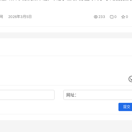
后续上线时大家也能及时收到通知，提供相关服务的平台是九游
福利最多的APP，在这里有海量的游戏给大家提供。礼包都是可
网
2026年3月5日
233
0
0
，而且玩家仅需花费1元就可以成为平台会员，畅享18项的会员
战方块…
网址：
提交