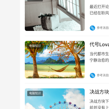
最近打开论
已经在聆风
候确实容易
花魁蜂后，
参考消息
到嘴边，位
世界的游戏
代号Lov
电脑知识
当代都市生
宁静治愈的
心理念的轻
线条温暖的
参考消息
自由探索与
尚…
决战方块
电脑知识
决战方块下
前并没有上