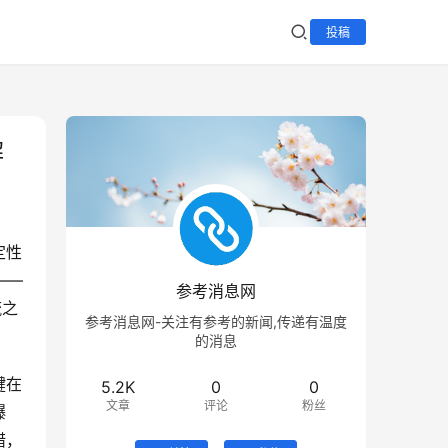
投稿
解
定性
——
参考消息网
流之
参考消息网-关注有参考的新闻,传递有温度
的消息
键在
5.2K
0
0
文章
评论
粉丝
爆
错，