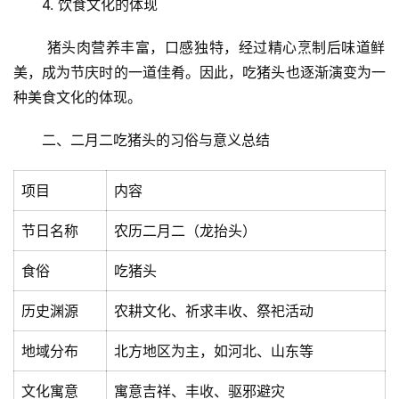
4. 饮食文化的体现
 猪头肉营养丰富，口感独特，经过精心烹制后味道鲜
美，成为节庆时的一道佳肴。因此，吃猪头也逐渐演变为一
种美食文化的体现。
二、二月二吃猪头的习俗与意义总结
项目
内容
节日名称
农历二月二（龙抬头）
食俗
吃猪头
历史渊源
农耕文化、祈求丰收、祭祀活动
地域分布
北方地区为主，如河北、山东等
文化寓意
寓意吉祥、丰收、驱邪避灾