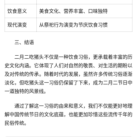
饮食意义
美食文化、营养丰富、口味独特
现代演变
从祭祀行为演变为节庆饮食习惯
首
页
三、结语
文
二月二吃猪头不仅是一种饮食习俗，更承载着丰富的历
章
史文化内涵。它体现了人们对自然的敬畏、对生活的期盼以
分
及对传统的传承。随着时代的发展，虽然许多传统习俗逐渐
类
淡化，但吃猪头这一习俗仍保留了下来，成为二月二节日中
一道独特的风景线。
专
投稿
题
通过了解这一习俗的由来和意义，我们不仅能更好地理
列
解中国传统节日的文化底蕴，也能更加珍惜这些流传千年的
表
民俗传统。
快