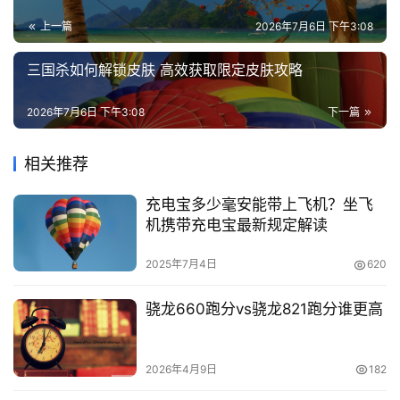
列
表
上一篇
2026年7月6日 下午3:08
三国杀如何解锁皮肤 高效获取限定皮肤攻略
快
讯
2026年7月6日 下午3:08
下一篇
更
相关推荐
多
页
充电宝多少毫安能带上飞机？坐飞
面
机携带充电宝最新规定解读
2025年7月4日
620
骁龙660跑分vs骁龙821跑分谁更高
2026年4月9日
182