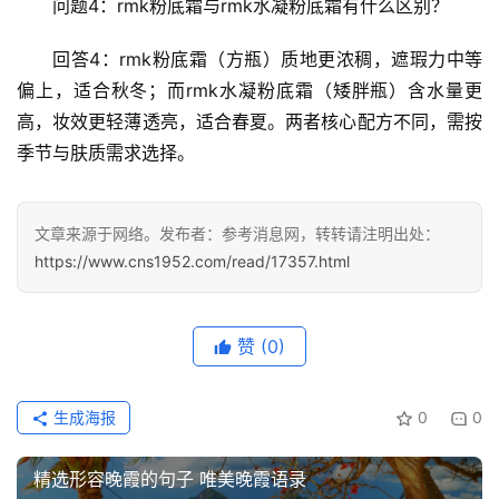
问题4：rmk粉底霜与rmk水凝粉底霜有什么区别？
回答4：rmk粉底霜（方瓶）质地更浓稠，遮瑕力中等
偏上，适合秋冬；而rmk水凝粉底霜（矮胖瓶）含水量更
高，妆效更轻薄透亮，适合春夏。两者核心配方不同，需按
季节与肤质需求选择。
首
文章来源于网络。发布者：参考消息网，转转请注明出处：
页
https://www.cns1952.com/read/17357.html
文
章
赞
(0)
分
类
生成海报
0
0
专
投稿
精选形容晚霞的句子 唯美晚霞语录
题