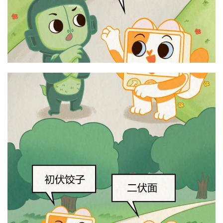
首
页
文
章
分
类
专
投稿
题
列