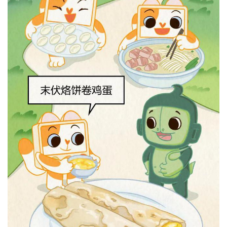
表
快
讯
更
多
页
面