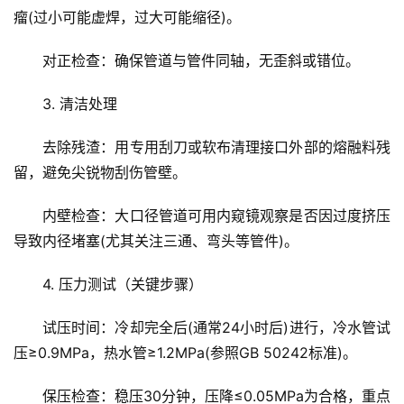
瘤(过小可能虚焊，过大可能缩径)。
对正检查：确保管道与管件同轴，无歪斜或错位。
3. 清洁处理
首
去除残渣：用专用刮刀或软布清理接口外部的熔融料残
页
留，避免尖锐物刮伤管壁。
文
内壁检查：大口径管道可用内窥镜观察是否因过度挤压
章
分
导致内径堵塞(尤其关注三通、弯头等管件)。
类
4. 压力测试（关键步骤）
专
投稿
试压时间：冷却完全后(通常24小时后)进行，冷水管试
题
压≥0.9MPa，热水管≥1.2MPa(参照GB 50242标准)。
列
表
保压检查：稳压30分钟，压降≤0.05MPa为合格，重点