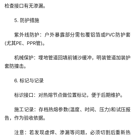
检查接口有无渗漏。
快
讯
5. 防护措施
更
紫外线防护：户外暴露部分需包覆铝箔或PVC防护套
多
(尤其PE、PPR管)。
页
面
机械保护：埋地管道回填前铺沙缓冲，明装管道加装护
套防撞击。
6. 标记与记录
标识接口：对热熔节点做位置标记，便于后期维护。
施工记录：存档热熔参数(温度、时间、压力)和试压报
告，作为验收依据。
注意：若发现虚焊、渗漏等问题，必须切割后重新热