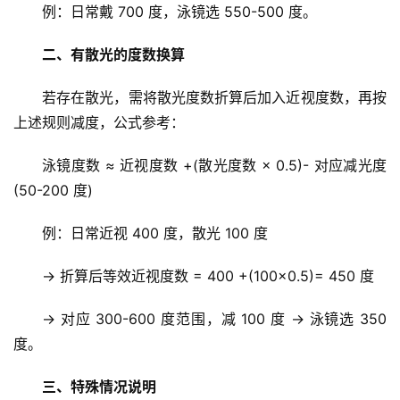
例：日常戴 700 度，泳镜选 550-500 度。
首
页
二、有散光的度数换算
文
若存在散光，需将散光度数折算后加入近视度数，再按
章
上述规则减度，公式参考：
分
类
泳镜度数 ≈ 近视度数 +(散光度数 × 0.5)- 对应减光度
(50-200 度)
专
投稿
题
例：日常近视 400 度，散光 100 度
列
表
→ 折算后等效近视度数 = 400 +(100×0.5)= 450 度
→ 对应 300-600 度范围，减 100 度 → 泳镜选 350 
快
度。
讯
三、特殊情况说明
更