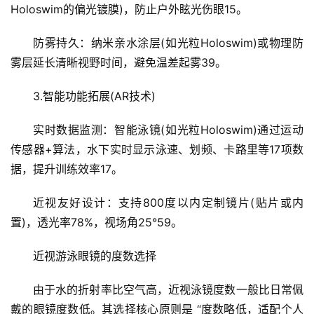
Holoswim的偏光镀膜)，防止户外眩光伤眼15。
防雾持久：纳米亲水涂层(如光粒Holoswim)或物理防
雾层延长清晰视野时间，避免温差起雾39。
3.智能功能拓展(AR技术)
实时数据监测：智能泳镜(如光粒Holoswim)通过运动
传感器+算法，水下实时显示泳速、划频、卡路里等17项数
据，提升训练效率17。
近视友好设计：支持800度以内定制镜片(贴片或内
置)，透光率78%，视场角25°59。
近视游泳眼镜的度数选择
由于水的折射率比空气高，近视泳镜度数一般比日常佩
戴的眼镜度数低。其选择
核心原则是 “度数略低，适配个人