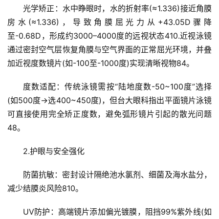
光学矫正：水中睁眼时，水的折射率(≈1.336)接近角膜
房水(≈1.336)，导致角膜屈光力从+43.05D骤降
至-0.68D，形成约3000–4000度的远视状态410.近视泳镜
通过密封空气层恢复角膜与空气界面的正常屈光环境，并叠
加近视度数镜片(如-100至-1000度)实现清晰视物84。
度数适配：传统泳镜需按“陆地度数-50~100度”选择
(如500度→选400~450度)，但台大眼科指出平面镜片泳镜
可直接使用完全矫正度数，避免弧形镜片引起的散光问题
48。
2.护眼与安全强化
防菌抗敏：密封设计隔绝池水氯剂、细菌及海水盐分，
减少结膜炎风险810。
UV防护：高端镜片添加偏光镀膜，阻挡99%紫外线(如