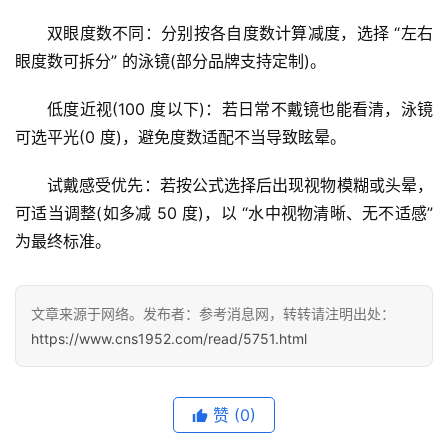
多
双眼度数不同：分别按各自度数计算减度，选择 “左右
页
眼度数可拆分” 的泳镜(部分品牌支持定制)。
面
低度近视(100 度以下)：若日常不戴镜也能看清，泳镜
可选平光(0 度)，避免度数适配不当导致眩晕。
试戴感受优先：若按公式选择后出现视物模糊或头晕，
可适当调整(如多减 50 度)，以 “水中视物清晰、无不适感” 
为最终标准。
文章来源于网络。发布者：参考消息网，转转请注明出处：
https://www.cns1952.com/read/5751.html
赞
(0)