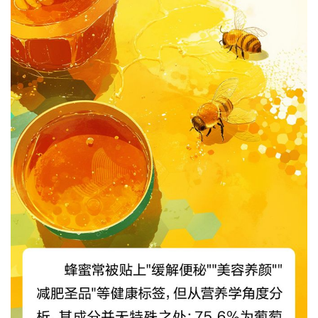
列
表
快
讯
更
多
页
面