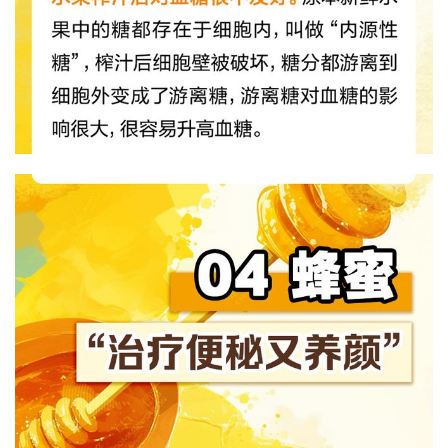
首
页
文
章
分
类
专
投稿
题