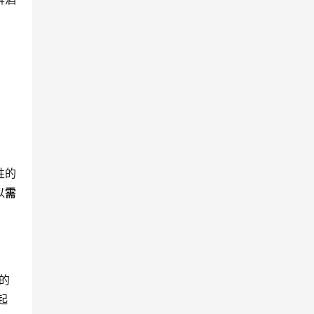
号
性的
以
需
”的
起