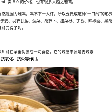
mL 卖 8.9 的价格，也有很多人趋之若鹜。
小？当然是因为难喝，喝不下一大杯，所以要做成这种“一口闷”的形
不限于姜、羽衣甘蓝、菠菜、胡萝卜、甜菜根、丁香、辣椒面、黑
谁能受得了呢。
激却能在菜里伪装成一切食物，它的辣感来源是姜辣素
、抗氧化、抗炎等作
用。