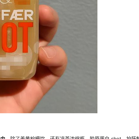
国内
。除了姜黄柠檬饮，还有凉茶浓缩瓶、胶原蛋白 shot、护肝