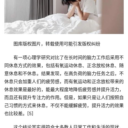
专
投稿
题
列
表
图库版权图片，转载使用可能引发版权纠纷
快
讯
有一项心理学研究对比了在长时间的脑力工作后采用不
同休息方式的效果，包括有氧运动休息、正念放松休息、随
更
意休息和不休息。结果发现，在高负荷的脑力任务之后，不
多
休息只会加重人们的疲劳感，而有氧运动和正念放松带来的
页
面
休息效果是最好的，能最大程度地降低疲劳感并提升活力，
而且还有提升专注力的作用。但是，如果只是让人们按照自
己习惯的方式来休息，不仅不能缓解疲劳，提升活力的效果
也比较差。[5]
这个结论其实很符合大多数人日常工作和生活的现状，