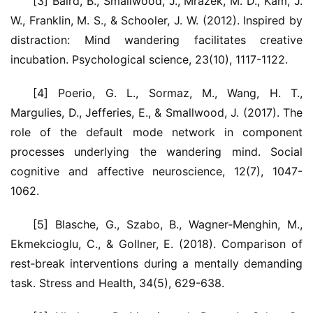
[3] Baird, B., Smallwood, J., Mrazek, M. D., Kam, J. 
W., Franklin, M. S., & Schooler, J. W. (2012). Inspired by 
distraction: Mind wandering facilitates creative 
incubation. Psychological science, 23(10), 1117-1122.
[4] Poerio, G. L., Sormaz, M., Wang, H. T., 
Margulies, D., Jefferies, E., & Smallwood, J. (2017). The 
role of the default mode network in component 
processes underlying the wandering mind. Social 
cognitive and affective neuroscience, 12(7), 1047-
1062.
[5] Blasche, G., Szabo, B., Wagner‐Menghin, M., 
Ekmekcioglu, C., & Gollner, E. (2018). Comparison of 
rest‐break interventions during a mentally demanding 
task. Stress and Health, 34(5), 629-638.