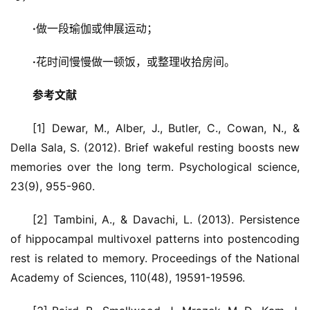
·
做一段瑜伽或伸展运动；
·
花时间慢慢做一顿饭，或整理收拾房间。
参考文献
[1] Dewar, M., Alber, J., Butler, C., Cowan, N., & 
Della Sala, S. (2012). Brief wakeful resting boosts new 
memories over the long term. Psychological science, 
23(9), 955-960.
[2] Tambini, A., & Davachi, L. (2013). Persistence 
of hippocampal multivoxel patterns into postencoding 
rest is related to memory. Proceedings of the National 
Academy of Sciences, 110(48), 19591-19596.