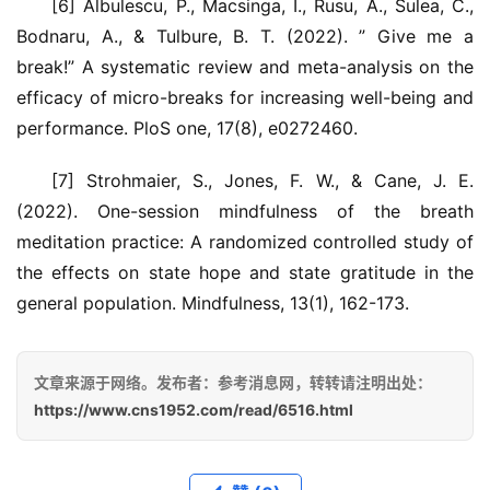
[6] Albulescu, P., Macsinga, I., Rusu, A., Sulea, C., 
Bodnaru, A., & Tulbure, B. T. (2022). ” Give me a 
break!” A systematic review and meta-analysis on the 
efficacy of micro-breaks for increasing well-being and 
performance. PloS one, 17(8), e0272460.
[7] Strohmaier, S., Jones, F. W., & Cane, J. E. 
(2022). One-session mindfulness of the breath 
meditation practice: A randomized controlled study of 
the effects on state hope and state gratitude in the 
general population. Mindfulness, 13(1), 162-173.
文章来源于网络。发布者：参考消息网，转转请注明出处：
https://www.cns1952.com/read/6516.html