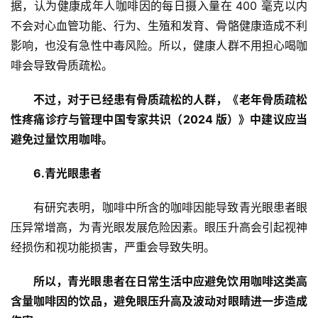
据，认为健康成年人咖啡因的每日摄入量在 400 毫克以内
不会对心血管功能、行为、生殖和发育、骨骼健康造成不利
影响，也没有急性中毒风险。所以，健康人群不用担心喝咖
啡会导致骨质疏松。
不过，对于已经患有骨质疏松的人群，《老年骨质疏松
性疼痛诊疗与管理中国专家共识（2024 版）》中建议应当
避免过量饮用咖啡。
首
页
6.青光眼患者
文
有研究表明，咖啡中所含的咖啡因能导致青光眼患者眼
章
压异常增高，为青光眼发展危险因素。眼压升高会引起视神
分
经损伤和视功能损害，严重会导致失明。
类
所以，青光眼患者在日常生活中应避免饮用咖啡这类高
专
含量咖啡因的饮品，避免眼压升高及波动对眼睛进一步造成
投稿
题