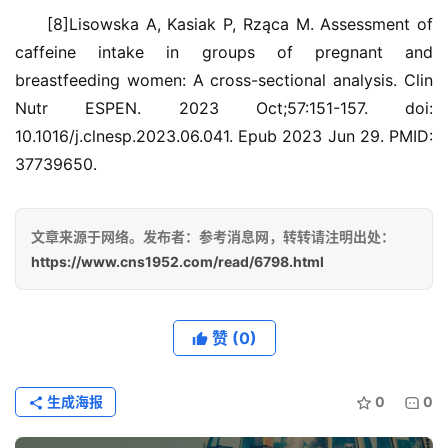
[8]Lisowska A, Kasiak P, Rząca M. Assessment of 
caffeine intake in groups of pregnant and 
breastfeeding women: A cross-sectional analysis. Clin 
Nutr ESPEN. 2023 Oct;57:151-157. doi: 
10.1016/j.clnesp.2023.06.041. Epub 2023 Jun 29. PMID: 
37739650.
文章来源于网络。发布者：参考消息网，转转请注明出处：
https://www.cns1952.com/read/6798.html
赞
(0)
生成海报
0
0