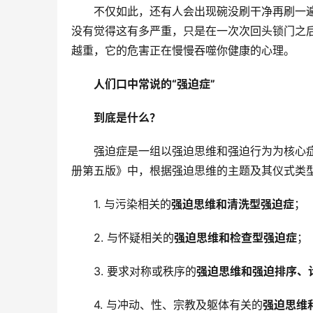
不仅如此，还有人会出现碗没刷干净再刷一
没有觉得这有多严重，只是在一次次回头锁门之
越重，它的危害正在慢慢吞噬你健康的心理。
人们口中常说的“强迫症”
到底是什么？
强迫症是一组以强迫思维和强迫行为为核心
册第五版》中，根据强迫思维的主题及其仪式类型
1. 与污染相关的
强迫思维和清洗型强迫症
；
2. 与怀疑相关的
强迫思维和检查型强迫症
；
3. 要求对称或秩序的
强迫思维和强迫排序、
4. 与冲动、性、宗教及躯体有关的
强迫思维