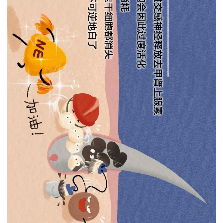
列
表
快
讯
更
多
页
面