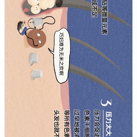
首
页
文
章
分
类
专
投稿
题