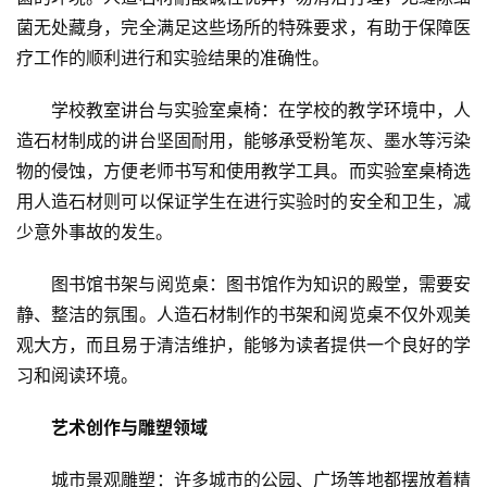
菌无处藏身，完全满足这些场所的特殊要求，有助于保障医
文
章
疗工作的顺利进行和实验结果的准确性。
分
类
学校教室讲台与实验室桌椅：在学校的教学环境中，人
造石材制成的讲台坚固耐用，能够承受粉笔灰、墨水等污染
专
物的侵蚀，方便老师书写和使用教学工具。而实验室桌椅选
投稿
题
用人造石材则可以保证学生在进行实验时的安全和卫生，减
列
少意外事故的发生。
表
图书馆书架与阅览桌：图书馆作为知识的殿堂，需要安
快
静、整洁的氛围。人造石材制作的书架和阅览桌不仅外观美
讯
观大方，而且易于清洁维护，能够为读者提供一个良好的学
习和阅读环境。
更
多
艺术创作与雕塑领域
页
面
城市景观雕塑：许多城市的公园、广场等地都摆放着精