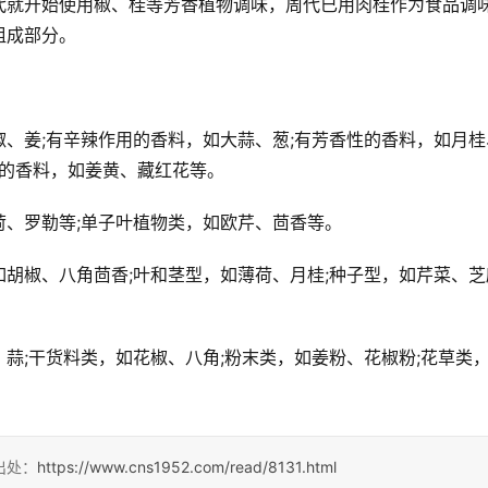
代就开始使用椒、桂等芳香植物调味，周代已用肉桂作为食品调
组成部分。
、姜;有辛辣作用的香料，如大蒜、葱;有芳香性的香料，如月桂
用的香料，如姜黄、藏红花等。
荷、罗勒等;单子叶植物类，如欧芹、茴香等。
胡椒、八角茴香;叶和茎型，如薄荷、月桂;种子型，如芹菜、芝
蒜;干货料类，如花椒、八角;粉末类，如姜粉、花椒粉;花草类
出处：
https://www.cns1952.com/read/8131.html