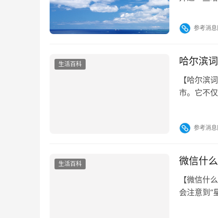
单，了解自
方便地查询
参考消息
总结 查询
打…
哈尔滨词
生活百科
【哈尔滨词
市。它不仅
备受关注。
义、来源及
参考消息
与解释。 
“松花江畔
微信什么
生活百科
【微信什么
会注意到“
知，但它的
呢？ 一、