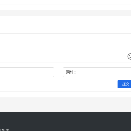
…
网址：
提交
户列表