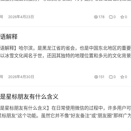
己是否开通了某些业务非常重要。通过拨打10086客服热线，可
已开通的业务。以下是具体的操作方法和注意事项。 一、查询
网
2026年4月23日
178
0
0
方式 操作步骤 是否需要验证码 是否需要登录 是否支持自助查询 
语解释
语解释】哈尔滨，是黑龙江省的省会，也是中国东北地区的重要
以冰雪文化闻名于世，还因其独特的地理位置和多元的文化背景
在日常交流或文字表达中，人们常提到“哈尔滨”这个词，但对其
相关词汇的理解却未必全面。以下是对“哈尔滨”及相关词语的总
网
2026年4月30日
151
0
0
一、哈尔滨词语解释总结 “哈尔滨”是一个地名，来源于满语，意
的…
是星标朋友有什么含义
是星标朋友有什么含义】在日常使用微信的过程中，许多用户可
星标朋友”这个功能。虽然它并不像“好友备注”或“朋友圈”那样广
作用却十分实用。那么，“星标朋友”到底是什么？它又有什么含
什么是“星标朋友”？ “星标朋友”是微信中的一项功能，用户可以