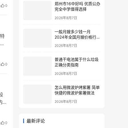
0
郑州市16中好吗 优质公办
系…
完全中学值得选择
2026年8月7日
一般月嫂多少钱一月
特
2024年全国月嫂价格行情
种
参考
2026年8月7日
功能
普通干电池属于什么垃圾
0
 这
正确分类指南
2026年8月7日
怎么用微波炉烤紫薯 简单
设
快捷的微波炉紫薯做法
内容
2026年8月7日
发标
使
0
最新评论
更新