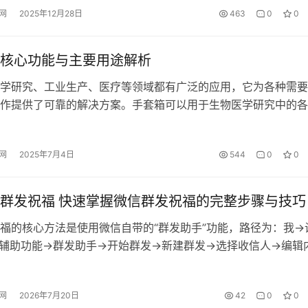
网
2025年12月28日
463
0
0
定的好友标记为“星标”，以便更方便地查找和管理。被星标的联
核心功能与主要用途解析
学研究、工业生产、医疗等领域都有广泛的应用，它为各种需要
作提供了可靠的解决方案。手套箱可以用于生物医学研究中的各
胞培养、微生物操作、生物制品生产等。例如，在疫苗生产过程
可以提供无菌环境，保证疫苗的质量和安全性。 手套箱的核心
网
2025年7月4日
544
0
0
核心的功能之一便是对 O₂、H₂O 以及有机气体进行高效清除。
…
群发祝福 快速掌握微信群发祝福的完整步骤与技巧
福的核心方法是使用微信自带的“群发助手”功能，路径为：我→
辅助功能→群发助手→开始群发→新建群发→选择收信人→编辑
此功能支持一次给最多200人发送相同消息，且对方不会看到群
日祝福、活动通知等场景。若要发送给更多好友，可分批操作或
网
2026年7月20日
42
0
0
具，但需注意微信官方对营销行为的限制。 首先，确保微信已