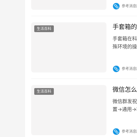
参考消息
该功能将特
手套箱的
生活百科
手套箱在科
殊环境的操
操作，如细
中，手套箱
参考消息
手套箱最为
一关键功能
微信怎么
生活百科
微信群发祝
置→通用→
并发送。 
签，适合节
参考消息
用第三方工