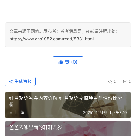
文
章
分
类
文章来源于网络。发布者：参考消息网，转转请注明出处：
专
https://www.cns1952.com/read/8381.html
投稿
题
列
表
赞
(0)
快
生成海报
0
0
讯
绯月絮语氪金内容详解 绯月絮语充值项目与性价比分
更
析
多
上一篇
2025年12月25日 下午3:10
页
面
爸爸去哪里面的轩轩几岁