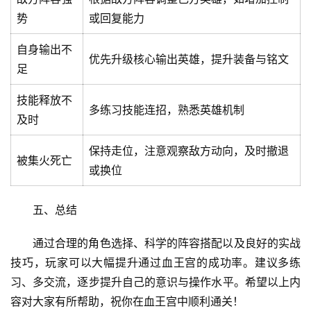
章
势
或回复能力
分
类
自身输出不
优先升级核心输出英雄，提升装备与铭文
足
专
投稿
题
技能释放不
列
多练习技能连招，熟悉英雄机制
及时
表
保持走位，注意观察敌方动向，及时撤退
被集火死亡
快
或换位
讯
五、总结
更
多
通过合理的角色选择、科学的阵容搭配以及良好的实战
页
技巧，玩家可以大幅提升通过血王宫的成功率。建议多练
面
习、多交流，逐步提升自己的意识与操作水平。希望以上内
容对大家有所帮助，祝你在血王宫中顺利通关！