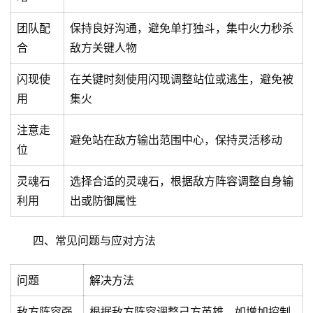
团队配
保持良好沟通，避免单打独斗，集中火力秒杀
合
敌方关键人物
闪现使
在关键时刻使用闪现调整站位或逃生，避免被
用
集火
注意走
避免站在敌方输出范围中心，保持灵活移动
位
灵魂石
选择合适的灵魂石，根据敌方阵容调整自身输
利用
出或防御属性
四、常见问题与应对方法
首
页
问题
解决方法
文
敌方阵容强
根据敌方阵容调整己方英雄，如增加控制