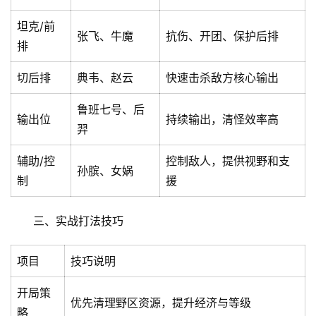
坦克/前
张飞、牛魔
抗伤、开团、保护后排
排
切后排
典韦、赵云
快速击杀敌方核心输出
鲁班七号、后
输出位
持续输出，清怪效率高
羿
辅助/控
控制敌人，提供视野和支
孙膑、女娲
制
援
三、实战打法技巧
项目
技巧说明
开局策
优先清理野区资源，提升经济与等级
略