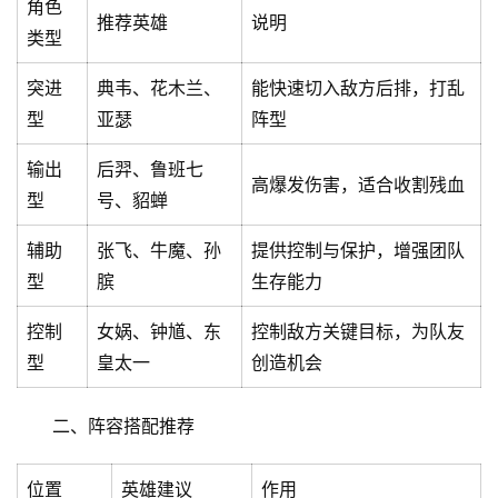
角色
推荐英雄
说明
类型
突进
典韦、花木兰、
能快速切入敌方后排，打乱
型
亚瑟
阵型
输出
后羿、鲁班七
高爆发伤害，适合收割残血
型
号、貂蝉
辅助
张飞、牛魔、孙
提供控制与保护，增强团队
型
膑
生存能力
控制
女娲、钟馗、东
控制敌方关键目标，为队友
型
皇太一
创造机会
二、阵容搭配推荐
位置
英雄建议
作用