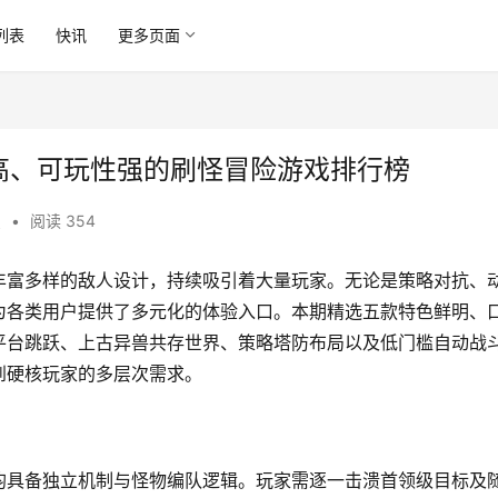
列表
快讯
更多页面
气高、可玩性强的刷怪冒险游戏排行榜
识
•
阅读 354
丰富多样的敌人设计，持续吸引着大量玩家。无论是策略对抗、
为各类用户提供了多元化的体验入口。本期精选五款特色鲜明、
平台跳跃、上古异兽共存世界、策略塔防布局以及低门槛自动战
到硬核玩家的多层次需求。
均具备独立机制与怪物编队逻辑。玩家需逐一击溃首领级目标及