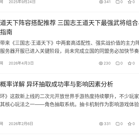
网
2025年9月24日
341
0
0
试重新安装驱动程序或更新驱动程序来解决这个问题。如果使用
道天下阵容搭配推荐 三国志王道天下最强武将组合
指南
带来《三国志·王道天下》中两套高适配性、强实战价值的主力
服务器开服已进入关键阶段，尚未完成立国的同盟务必加快节奏
，跨州玩家将正式交汇，资源争夺与阵营对抗将全面升级。当前
网
2026年4月3日
230
0
0
贵，本文精选两套兼顾发育效率与战斗强度的成型阵容，助您从
资源地攻坚及PVP对战双重需求。 首推「董卓召唤盾」体系，综
。该…
概率详解 异环抽取成功率与影响因素分析
环》这款新上线的二次元开放世界手游热度持续攀升，不少玩家
其核心玩法之一——角色抽取系统。抽卡机制作为影响游戏体验
合理规划资源才能最大化收益。本文将全面解析《异环》中各类
辑、概率设定与保底规则，帮助玩家建立清晰的抽取策略认知。
网
2026年2月6日
331
0
0
色抽取的专属货币为“调谐密钥”。卡池体系划分为三类：常驻卡
P卡池与…