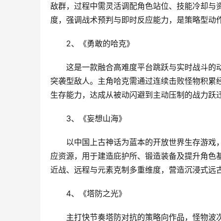
敌群，过程中需灵活调配角色站位、技能冷却与资
度，强调战术预判与即时反应能力，是策略型动作
2、《勇敢的哈克》
这是一款融合高难度平台跳跃与实时战斗的
突袭型敌人。主角哈克需通过连续击败怪物积累
生存能力，达成从被动闪避到主动压制的战力跃
3、《妄想山海》
以中国上古神话为蓝本的开放世界生存游戏
应资源，用于建造庇护所、锻造装备及提升角色
近战、远程与元素克制多重维度，营造沉浸式远
4、《塔防之光》
主打快节奏塔防对抗的策略向作品，怪物波