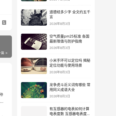
道德经多少字 全文约五千
言
2026年8月3日
空气质量pm25标准 各国
最新限值与防护指南
2026年8月3日
一篇
小米手环可以定位吗 揭秘
定位功能与使用场景
2026年8月3日
龙争虎斗近义词有哪些 常
用同义成语大全
种
2026年8月3日
法被
有互感器的电表如何计算
电表度数 互感器电表度数
U