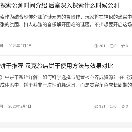
探索公测时间介绍 后室深入探索什么时候公测
索作为结合恐怖外加解谜元素的冒险作，玩家将在神秘的迷宫中
张的氛围、扣人心弦的音乐解开困难的谜题，不少想要开启这场
之旅的朋友，都十分好奇后室深入探索公测时间，那么下面就来
助想玩的小伙伴们了解情况，方便快速游玩。 【后室：深入探
网
2026年3月2日
201
0
0
/下载 游戏将在2026年3月上线，大家可以点击上面链接，进入
一…
饼干推荐 汉克旅店饼干使用方法与效果对比
》中饼干系统详解：如何科学选择与配置核心养成资源？ 在《
成体系中，饼干并非一次性消耗道具，而是贯穿角色成长周期的
直接影响基础属性成长率、潜力值上限及战斗定位适配性。合理
显著提升战力曲线平滑度与关卡通关效率。新手阶段建议优先聚
网
2026年2月1日
321
0
0
值饼干——这类饼干无角色绑定限制，属性加成稳定且覆盖力量
等核心维…