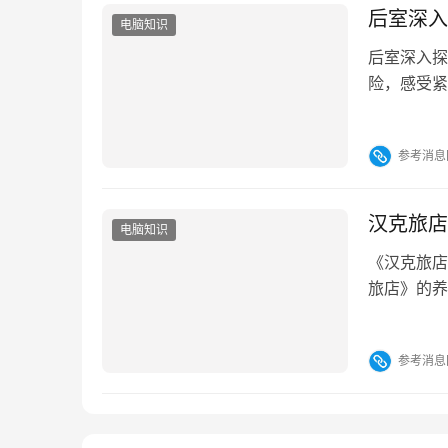
后室深入
电脑知识
后室深入探
险，感受紧
心动魄探险
绍一下，帮
参考消息
最新版预约
手游福利第
汉克旅店
电脑知识
《汉克旅店
旅店》的养
键资源。它
置饼干，可
参考消息
通用型高数
敏捷、智慧