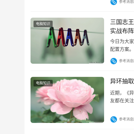
参考消息
盘。可以尝
是W…
三国志王
电脑知识
实战布阵
今日为大家
配置方案。
——明日起
参考消息
口期极为宝
应对11级
荐度为五星
异环抽取
电脑知识
近期，《异
友都在关注
关键环节，
池的运作逻
参考消息
戏中用于角
池、限定U