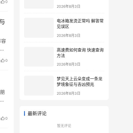
0
计算步骤详解
2026年8月3日
的
电冰箱发烫正常吗 解答常
与
见误区
2026年8月3日
阵容
高速费如何查询 快速查询
方法
窗
0
2026年8月3日
容
合推
梦见天上云朵变成一条龙
梦境象征与吉凶预兆
朋
2026年8月3日
的
卡
最新评论
 游
0
暂无评论