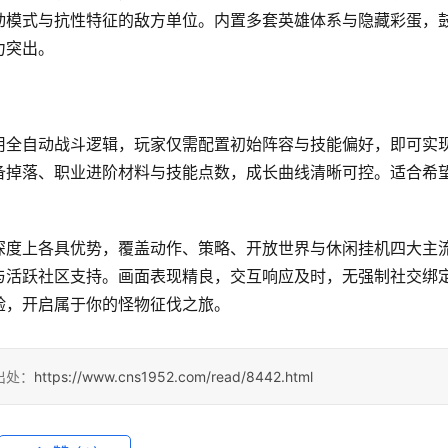
动模式与抗性特征的敌方单位。内置多套英雄体系与隐藏彩蛋，
力突出。
用全自动战斗逻辑，玩家仅需配置初始阵容与技能偏好，即可实
备掉落、职业进阶材料与技能点数，成长曲线清晰可控。适合希
深度上各具优势，覆盖动作、策略、开放世界与休闲挂机四大主
与活跃社区支持。画面表现精良，交互响应及时，无强制社交绑
验，开启属于你的怪物征伐之旅。
出处：
https://www.cns1952.com/read/8442.html