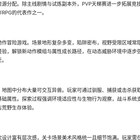
源分配。除主线剧情与试炼副本外，PVP天梯赛进一步拓展竞
RPG的代表作之一。
动作冒险游戏。场景地形复杂多变，陷阱密布，视野受限区域常
经验，解锁新动作模组与属性成长路径，在动态威胁环境中逐步
迁。
，地图中分布大量可交互异兽。玩家可通过驯服、捕获或击杀获
基础属性。探索过程强调环境适应性与生物行为观察，战斗系统
古荒野生存体验。
次设计富有层次感，关卡场景美术风格统一且细节饱满。玩家需