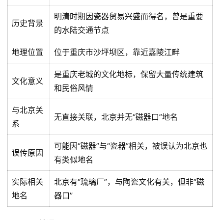
明清时期因瓷器贸易兴盛而得名，曾是重要
历史背景
的水陆交通节点
地理位置
位于重庆市沙坪坝区，靠近嘉陵江畔
是重庆老城的文化地标，保留大量传统建筑
文化意义
和民俗风情
与北京关
无直接关联，北京并无“磁器口”地名
系
可能因“磁器”与“瓷器”相关，被误认为北京也
误传原因
有类似地名
实际相关
北京有“琉璃厂”，与陶瓷文化有关，但非“磁
地名
器口”