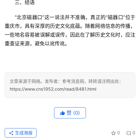
首
三、结语
页
“北京磁器口”这一说法并不准确，真正的“磁器口”位于
重庆市，具有深厚的历史文化底蕴。随着网络信息的传播，
文
章
一些地名容易被误解或误传，因此在了解历史文化时，应注
分
重查证来源，避免以讹传讹。
类
专
投稿
题
列
文章来源于网络。发布者：参考消息网，转转请注明出处：
表
https://www.cns1952.com/read/8481.html
快
赞
(0)
讯
更
生成海报
0
0
多