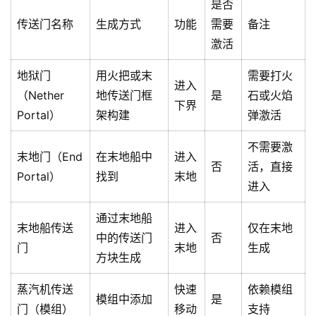
是否
传送门名称
生成方式
功能
需要
备注
激活
地狱门
用火把或末
需要打火
进入
（Nether
地传送门框
是
石或火焰
下界
Portal）
架构建
弹激活
不需要激
末地门（End
在末地船中
进入
否
活，直接
Portal）
找到
末地
进入
通过末地船
末地船传送
进入
仅在末地
中的传送门
否
门
末地
生成
方块生成
蒸汽机传送
快速
依赖模组
模组中添加
是
门（模组）
移动
支持