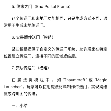
首
5. 终末之门（End Portal Frame）
页
这个传送门和末地门功能相同，只是生成方式不同，通
文
常用于生成末地传送门。
章
分
6. 安装版传送门（模组）
类
某些模组提供了自定义的传送门系统，允许玩家在特定
专
投稿
位置建立传送门，连接不同的区域或维度。
题
列
7. 魔法传送门（模组）
表
在魔法类模组中，如“Thaumcraft”或“Magic 
快
Launcher”，玩家可以使用魔法材料制作传送门，实现跨维
讯
度或跨地图的传送。
更
三、小结
多