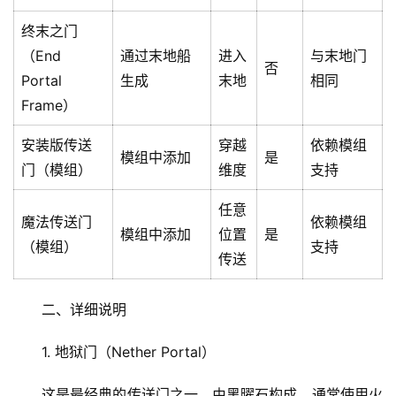
终末之门
（End
通过末地船
进入
与末地门
否
Portal
生成
末地
相同
Frame）
安装版传送
穿越
依赖模组
模组中添加
是
门（模组）
维度
支持
任意
魔法传送门
依赖模组
模组中添加
位置
是
（模组）
支持
传送
二、详细说明
1. 地狱门（Nether Portal）
这是最经典的传送门之一，由黑曜石构成，通常使用火