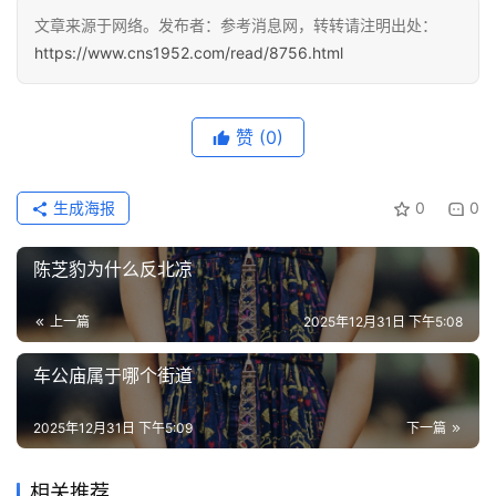
分
文章来源于网络。发布者：参考消息网，转转请注明出处：
类
https://www.cns1952.com/read/8756.html
专
投稿
题
赞
(0)
列
表
生成海报
0
0
快
讯
陈芝豹为什么反北凉
更
上一篇
2025年12月31日 下午5:08
多
页
车公庙属于哪个街道
面
2025年12月31日 下午5:09
下一篇
相关推荐