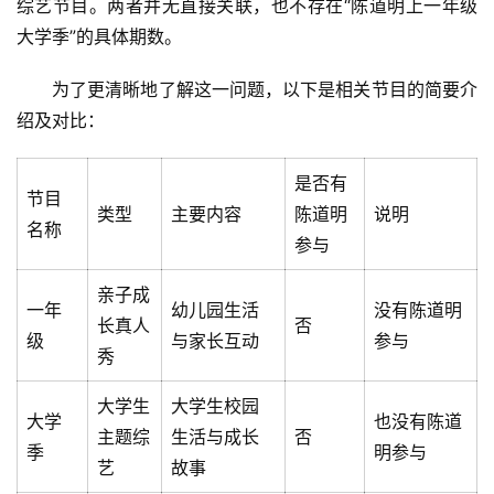
综艺节目。两者并无直接关联，也不存在“陈道明上一年级
大学季”的具体期数。
为了更清晰地了解这一问题，以下是相关节目的简要介
绍及对比：
是否有
节目
类型
主要内容
陈道明
说明
名称
参与
亲子成
一年
幼儿园生活
没有陈道明
长真人
否
级
与家长互动
参与
秀
大学生
大学生校园
大学
也没有陈道
主题综
生活与成长
否
季
明参与
艺
故事