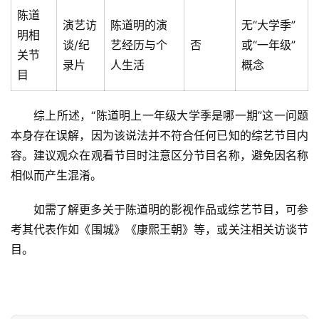
陈道
演艺访
陈道明的演
无“大学季”
明相
谈/纪
艺经历与个
否
或“一年级”
关节
录片
人生活
概念
目
综上所述，“陈道明上一年级大学季是哪一期”这一问题
本身存在误解，因为该说法并不符合任何已知的综艺节目内
容。建议观众在观看节目时注意区分节目名称，避免因名称
相似而产生混淆。
如需了解更多关于陈道明的影视作品或综艺节目，可参
考其代表作如《围城》《康熙王朝》等，或关注相关访谈节
首
目。
页
文
章