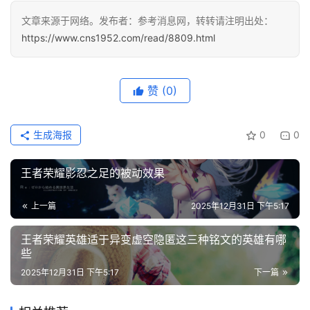
分
文章来源于网络。发布者：参考消息网，转转请注明出处：
类
https://www.cns1952.com/read/8809.html
专
投稿
题
赞
(0)
列
表
生成海报
0
0
快
讯
王者荣耀影忍之足的被动效果
更
上一篇
2025年12月31日 下午5:17
多
王者荣耀英雄适于异变虚空隐匿这三种铭文的英雄有哪
页
些
面
2025年12月31日 下午5:17
下一篇