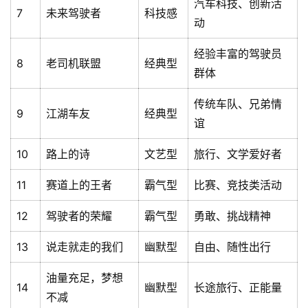
汽车科技、创新活
7
未来驾驶者
科技感
动
经验丰富的驾驶员
8
老司机联盟
经典型
群体
传统车队、兄弟情
9
江湖车友
经典型
谊
10
路上的诗
文艺型
旅行、文学爱好者
11
赛道上的王者
霸气型
比赛、竞技类活动
首
页
12
驾驶者的荣耀
霸气型
勇敢、挑战精神
13
说走就走的我们
幽默型
自由、随性出行
文
章
油量充足，梦想
分
14
幽默型
长途旅行、正能量
不减
类