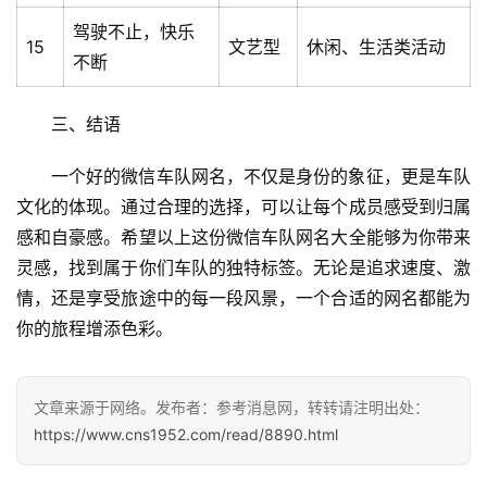
驾驶不止，快乐
专
15
文艺型
休闲、生活类活动
投稿
不断
题
列
三、结语
表
一个好的微信车队网名，不仅是身份的象征，更是车队
快
文化的体现。通过合理的选择，可以让每个成员感受到归属
讯
感和自豪感。希望以上这份微信车队网名大全能够为你带来
灵感，找到属于你们车队的独特标签。无论是追求速度、激
更
多
情，还是享受旅途中的每一段风景，一个合适的网名都能为
页
你的旅程增添色彩。
面
文章来源于网络。发布者：参考消息网，转转请注明出处：
https://www.cns1952.com/read/8890.html