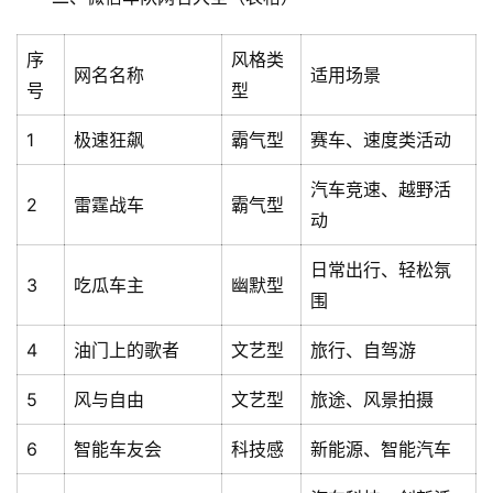
序
风格类
网名名称
适用场景
号
型
1
极速狂飙
霸气型
赛车、速度类活动
汽车竞速、越野活
2
雷霆战车
霸气型
动
日常出行、轻松氛
3
吃瓜车主
幽默型
围
4
油门上的歌者
文艺型
旅行、自驾游
5
风与自由
文艺型
旅途、风景拍摄
6
智能车友会
科技感
新能源、智能汽车