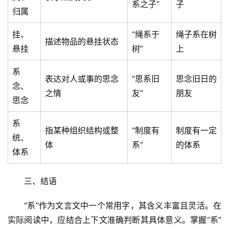
系之子”
子
归属
挂、
“绳系于
绳子系在树
描述物品的悬挂状态
悬挂
树”
上
系
表达对人或事的思念
“思系旧
思念旧日的
首
念、
页
之情
友”
朋友
思念
文
系
指某种组织结构或整
“制度有
制度有一定
章
统、
分
体
系”
的体系
体系
类
三、结语
专
投稿
题
“系”作为文言文中一个常用字，其含义丰富且灵活。在
列
实际阅读中，应结合上下文准确判断其具体意义。掌握“系”
表