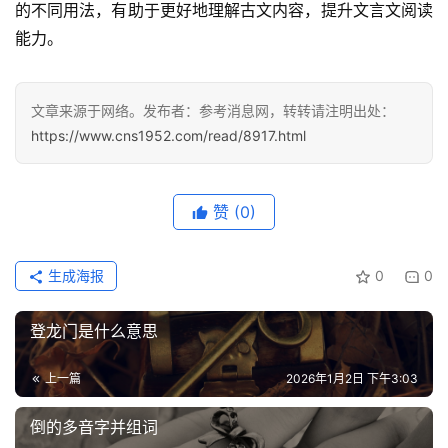
的不同用法，有助于更好地理解古文内容，提升文言文阅读
能力。
快
讯
文章来源于网络。发布者：参考消息网，转转请注明出处：
更
https://www.cns1952.com/read/8917.html
多
页
面
赞
(0)
生成海报
0
0
登龙门是什么意思
上一篇
2026年1月2日 下午3:03
倒的多音字并组词