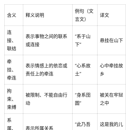
例句（文
含义
释义说明
译文
言文）
连
表示事物之间的联系
“系于山
接、
悬挂在山下
或连接
下”
联结
牵
表示情感上的依恋或
“心系故
心中牵挂故
挂、
责任上的牵连
土”
乡
牵连
拘
被限制、不能自由行
“身系囹
被关在牢狱
束、
动
圄”
之中
束缚
系
“此乃吾
这是我的儿
属、
表示所属关系