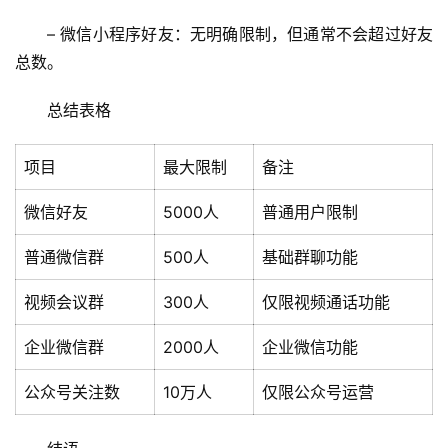
– 微信小程序好友：无明确限制，但通常不会超过好友
总数。
总结表格
项目
最大限制
备注
首
微信好友
5000人
普通用户限制
页
普通微信群
500人
基础群聊功能
文
视频会议群
300人
仅限视频通话功能
章
分
企业微信群
2000人
企业微信功能
类
公众号关注数
10万人
仅限公众号运营
专
投稿
题