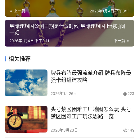
列
表
上一篇
2026年1月4日 下午3:11
星际理想国公测日期是什么时候 星际理想国上线时间
快
一览
讯
2026年1月4日 下午3:11
下一篇
更
多
相关推荐
页
牌兵布阵最强流派介绍 牌兵布阵最
面
强卡组组建攻略
2026年1月26日
223
头号禁区困难工厂地图怎么玩 头号
禁区困难工厂玩法思路一览
2026年3月23日
149