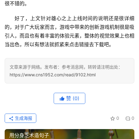
很不错的。
好了，上文针对雄心之上上线时间的说明还是很详细
的，对于广大玩家而言，游戏中带来的创新游戏机制很是吸
引人，而且也有着丰富的体验元素，整体的视觉效果上也相
当出色，所以有想法就抓紧来点击链接去下载吧。
首
文章来源于网络。发布者：参考消息网，转转请注明出处：
页
https://www.cns1952.com/read/9102.html
文
章
赞
(0)
分
类
生成海报
0
0
专
投稿
题
用分身乏术造句子