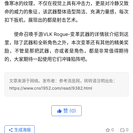
像寒冰的纹理，不仅在视觉上具有冲击力，更是对冷静又致
命的威力的象征，该武器整体造型简洁、充满力量感，每次
扣下扳机，展现出的都是射击艺术。
使命召唤手游VLK Rogue-变革武器的详情就介绍到这
里，除了武器和全新角色之外，本次变革还有其他的精美奖
励，不管是那把武器，亦或者是角色，都是非常值得期待
的，大家期待一起使用它们冲锋陷阵吧。
首
页
文章来源于网络。发布者：参考消息网，转转请注明出处：
https://www.cns1952.com/read/9382.html
文
章
分
赞
(0)
类
专
生成海报
0
0
投稿