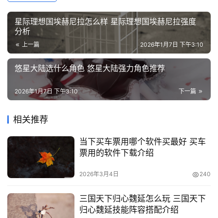
题
列
星际理想国埃赫尼拉怎么样 星际理想国埃赫尼拉强度
表
分析
上一篇
2026年1月7日 下午3:10
快
讯
悠星大陆选什么角色 悠星大陆强力角色推荐
2026年1月7日 下午3:10
下一篇
更
多
页
相关推荐
面
当下买车票用哪个软件买最好 买车
票用的软件下载介绍
2026年3月4日
240
三国天下归心魏延怎么玩 三国天下
归心魏延技能阵容搭配介绍