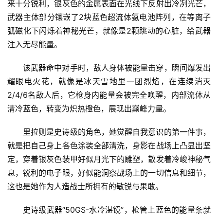
来十分锐利，银灰色的金属表面在光线下反射出冷冽光芒，
武器主体部分镶嵌了2块蓝色超流体氨电池阵列，在等离子
弧磁化下闪烁着神秘光芒，就像是2颗跳动的心脏，给武器
注入无尽能量。
该武器命中对手时，敌人身体被能量击穿，瞬间爆发出
耀眼电火花，就像是冰天雪地里一团烈焰，在连续消灭
2/4/6名敌人后，它枪身内能量会被完全唤醒，内部流体从
清冷蓝色，转变为炽热橙色，展现出巅峰力量。
里拉则是史诗级的角色，她觉醒自我意识的第一件事，
就是把自己身上各色涂装全部清洗，身影在战场上凸显出坚
定，穿着银灰色装甲好似月光下的雕塑，散发着冷峻神秘气
息，锐利的电子眼，好似能洞察战场上的一切信息和细节，
这也是她作为人造战士所拥有的敏锐与果敢。
史诗级武器“50GS-水冷湛镜”，枪管上蓝色的能量条就