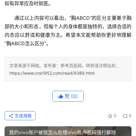
列
如有异常应及时就医。
表
通过以上内容可以看出，“胸ABCD”的区分主要基于胸
快
部的大小和形态，但每个人的身体都是独特的，选择合适的
讯
内衣应以舒适和健康为主。希望本文能帮助你更好地理解
“胸ABCD怎么区分”。
更
多
页
文章来源于网络。发布者：参考消息网，转转请注明出处：
面
https://www.cns1952.com/read/9389.html
赞
(0)
生成海报
0
0
我的vivo账户被锁怎么处理vivo账户密码强行解除