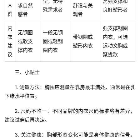
型，无特
需强支撑和
人
求自然
舒适与美
殊需求者
良好塑形者
群
感者
观者
内
强支撑钢圈
无钢圈
一般无钢
衣
带钢圈或
内衣，可选
或软支
圈或轻钢
建
塑形内衣
运动文胸或
撑内衣
圈内衣
议
聚拢款
首
页
三、小贴士
1. 测量方法：胸围应测量在乳房最丰满处，通常是在乳
文
章
下缘水平位置。
分
类
2. 尺码不唯一：不同品牌的内衣尺码标准略有差异，
建议试穿后再决定。
专
投稿
3. 关注健康：胸部形态变化可能是身体健康的信号，
题