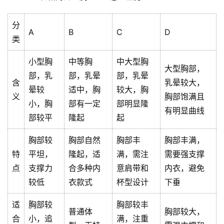
分
A
B
C
D
类
小型胸
中等胸
中大型胸
大型胸部，
部，乳
部，乳晕
部，乳晕
含
乳晕较大，
晕较
适中，胸
较大，胸
义
胸部饱满且
小，胸
部有一定
部明显隆
有明显曲线
部较平
隆起
起
胸部较
胸部自然
胸部丰
胸部丰满，
特
平坦，
隆起，适
满，需注
需要强支撑
点
支撑力
合多种内
意肩带和
内衣，避免
较低
衣款式
杯型设计
下垂
适
胸部较
胸部较丰
普通体
胸部较大，
合
小，追
满，注重