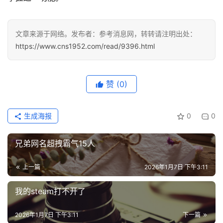
快
讯
文章来源于网络。发布者：参考消息网，转转请注明出处：
更
https://www.cns1952.com/read/9396.html
多
页
面
赞
(0)
生成海报
0
0
兄弟网名超拽霸气15人
上一篇
2026年1月7日 下午3:11
我的steam打不开了
2026年1月7日 下午3:11
下一篇