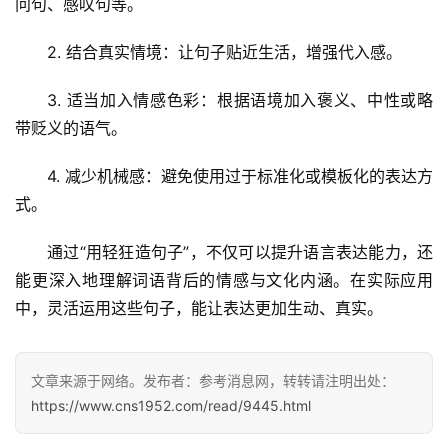
问句、感叹句等。
2. 结合真实情境：让句子贴近生活，增强代入感。
首
页
3. 适当加入情感色彩：根据语境加入褒义、中性或略
带贬义的语气。
文
章
4. 减少机械感：避免使用过于标准化或模板化的表达方
分
式。
类
通过“用轻狂造句子”，不仅可以提升语言表达能力，还
专
能更深入地理解词语背后的情感与文化内涵。在实际应用
投稿
题
中，灵活运用这些句子，能让表达更加生动、真实。
列
表
文章来源于网络。发布者：参考消息网，转转请注明出处：
快
https://www.cns1952.com/read/9445.html
讯