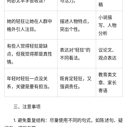
何必太早学会收敛？
与活力。
稿
小说描
她的轻狂让她在人群中
描述人物特点，
写、人物
格外引人注目。
突出个性。
分析
有些人觉得轻狂是缺
表达对“轻狂”的
议论文、
点，但我觉得那是真性
不同看法。
观点表达
情。
教育类文
年轻时轻狂一点没关
既肯定轻狂，又
章、家长
系，关键是要有担当。
强调责任。
寄语
三、注意事项
1. 避免重复结构：尽量使用不同的句式，如陈述句、疑