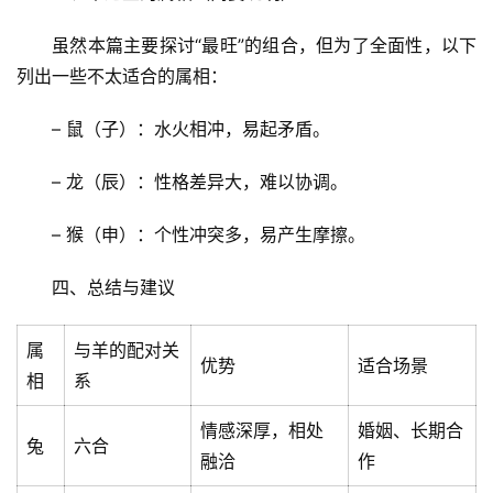
虽然本篇主要探讨“最旺”的组合，但为了全面性，以下
列出一些不太适合的属相：
– 鼠（子）：水火相冲，易起矛盾。
– 龙（辰）：性格差异大，难以协调。
– 猴（申）：个性冲突多，易产生摩擦。
四、总结与建议
属
与羊的配对关
优势
适合场景
相
系
首
情感深厚，相处
婚姻、长期合
页
兔
六合
融洽
作