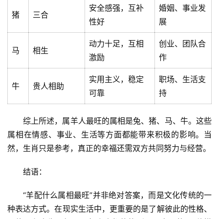
文
安全感强，互补
婚姻、事业发
章
猪
三合
性好
展
分
类
动力十足，互相
创业、团队合
马
相生
激励
作
专
投稿
题
实用主义，稳定
职场、生活支
牛
贵人相助
列
可靠
持
表
综上所述，属羊人最旺的属相是兔、猪、马、牛。这些
快
属相在情感、事业、生活等方面都能带来积极的影响。当
讯
然，生肖只是参考，真正的幸福还需双方共同努力与经营。
更
结语：
多
页
“羊配什么属相最旺”并非绝对答案，而是文化传统的一
面
种表达方式。在现实生活中，更重要的是了解彼此的性格、