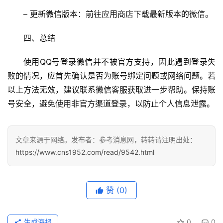
投稿
题
– 更新微信版本：前往应用商店下载最新版本的微信。
列
表
四、总结
快
使用QQ号登录微信并不被官方支持，因此遇到登录失
讯
败的情况，应首先确认是否为账号绑定问题或网络问题。若
以上方法无效，建议联系微信客服获取进一步帮助。保持账
更
号安全，避免使用非官方渠道登录，以防止个人信息泄露。
多
页
面
文章来源于网络。发布者：参考消息网，转转请注明出处：
https://www.cns1952.com/read/9542.html
赞
(0)
生成海报
0
0