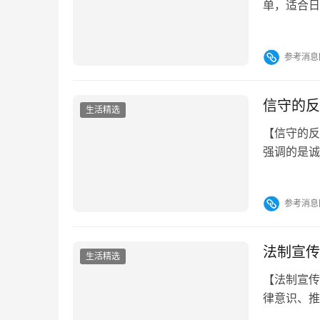
细总结，帮
选择新鲜、无
参考消息
匙 去腥增香
信守的反
生活精选
【信守的反
强调的是诚
理解其含义
呢？下面将
参考消息
诺言或原则
不遵守、违
法制宣传
生活精选
【法制宣传
律意识、推
传日”，其