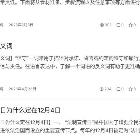
助你轻松掌握这道美味。 一、食材准备 食材 用量 说明 莲藕 50
虫眼的莲藕 生抽 2汤匙 增加咸鲜味 老抽 1汤匙 上色用 料酒 
网
2026年2月8日
301
0
0
 蒜末 2瓣 提香 姜片 3片 去腥增味 八角 1…
义词
义词】“信守”一词常用于描述对承诺、誓言或约定的遵守和履行
信与责任。在语言表达中，了解一个词语的反义词有助于更准确
，并在写作或交流中更好地运用。那么，“信守”的反义词是什么
进行简要总结并列出相关反义词。 一、 “信守”指的是对某种承
网
2026年4月23日
204
0
0
的忠实遵守，是一种积极的行为表现。因此，它的反义词应体现
背…
日为什么定在12月4日
日为什么定在12月4日】一、 “法制宣传日”是中国为了增强全民
进依法治国而设立的重要宣传节点。每年的12月4日被定为“法
背后有着深刻的历史和现实意义。 首先，12月4日是《中华人民