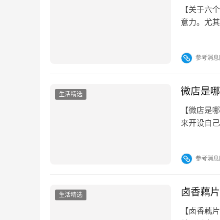
【关于六个
意力。尤其
题。其中，
迎。以下是
参考消息
名字总结 
奇 每…
微店是哪
生活精选
【微店是哪
来开设自己
微店之前最
最初由腾讯
参考消息
生态体系中
店、商品管
卤香藕片
生活精选
【卤香藕片
单，适合日