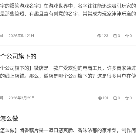
字的爆笑游戏名字】在游戏世界中，名字往往能迅速吸引玩家的
是那些简短、有趣且富有创意的名字，常常成为玩家津津乐道的
“六个字”的游戏名字因其简洁易记、朗朗上口的特点，尤其受到
一些经典的六个字爆笑游戏名字的总结与分析。 一、六字爆笑
网
2026年5月21日
123
0
0
游戏名称 游戏类型 爆笑点 特色亮点 脑洞大开玩 益智类 玩家脑
个公司旗下的
个公司旗下的】微店是一款广受欢迎的电商工具，许多商家通过
的线上店铺。那么，微店是哪个公司旗下的？这是很多用户在使
关心的问题之一。 微店是由腾讯公司旗下的一款电商平台产品
投资的一家创业公司“微店科技”开发，后来被腾讯收购并整合进
网
2026年3月29日
191
0
0
。目前，微店主要服务于微信生态内的商家和创业者，提供从开
理到营销…
怎么做
怎么做】卤香藕片是一道口感爽脆、香味浓郁的家常菜，制作简
常烹饪。下面将从食材准备、步骤流程以及注意事项等方面进行