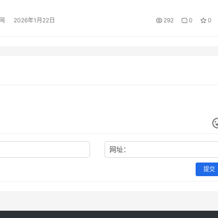
颁布纪念日。1982年12月4日，第五届全国人民代表大会第五
网
2026年1月22日
292
0
0
行宪法，这是中国法治建设进程中的重要里程碑。将法制宣传日
网址：
提交