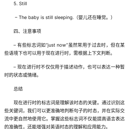
章
5. Still
分
类
 – The baby is still sleeping.（婴儿还在睡觉。）
四、注意事项
专
投稿
题
– 有些标志词如“just now”虽然常用于过去时，但在某
列
表
些语境下也可以用于现在进行时，需根据上下文判断。
– 现在进行时不仅仅用于描述动作，也可以表达一种暂
快
时的状态或情绪。
讯
总结
更
多
现在进行时的标志词是理解该时态的关键。通过识别这
页
些关键词，我们可以更准确地判断句子的时态，并在实际交
面
流中更自然地使用它。掌握这些标志词不仅能提高语言表达
的准确性，还能增强对英语时态的理解和应用能力。