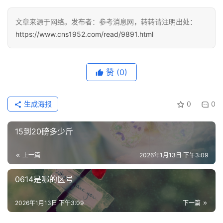
分
文章来源于网络。发布者：参考消息网，转转请注明出处：
类
https://www.cns1952.com/read/9891.html
专
投稿
题
赞
(0)
列
表
生成海报
0
0
快
讯
15到20磅多少斤
更
上一篇
2026年1月13日 下午3:09
多
页
0614是哪的区号
面
2026年1月13日 下午3:09
下一篇