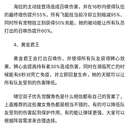
海拉的主动技登场造成召唤伤害，并在16秒内使得队伍
的最终增伤提升55%，所有飞艇技当前冷却立刻缩减95%，
同时所有宠物技立刻获得50%充能，她的被动能让所有队员
打出的召唤伤提升60%。
4、黄金君王
黄金君王会打出召唤伤，并使得所有队友获得狮心效
果，狮心会提高持有者30%造成伤害，同时在濒临死亡的时
候能有6秒对死亡免疫，并立即回复生命，她的天赋可以让
所有队友受到的伤害降低。
晴空双子优先觉醒角色是什么相信都有自己的答案了，
首
上面推荐的这些魔女角色都是相当不错的，有的可以降低队
页
友受到的伤害起到保护作用，有的能让弹球更强，大家可以
根据阵容需求来合理选择。
文
章