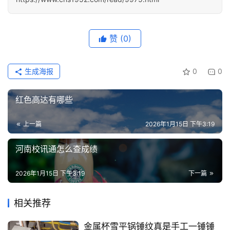
更
多
赞
(0)
页
面
生成海报
0
0
红色高达有哪些
上一篇
2026年1月15日 下午3:19
河南校讯通怎么查成绩
2026年1月15日 下午3:19
下一篇
相关推荐
金属杯雪平锅锤纹真是手工一锤锤