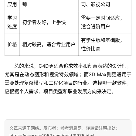
应用
师
司、影视公司
学习
需要一定时间适应，
初学者友好，上手快
首
难度
适合进阶用户
页
有学生版和基础版，
价格
相对较高，适合专业用户
文
性价比高
章
分
总的来说，C4D更适合追求效率和创意表达的设计师，
类
尤其是在动态图形和视觉特效领域；而3D Max则更适用于
需要处理复杂模型和工程化项目的行业。选择哪一款软件，
专
投稿
应根据个人需求、项目类型和职业发展方向来决定。
题
列
表
快
文章来源于网络。发布者：参考消息网，转转请注明出处：
讯
https://www.cns1952.com/read/9975.html