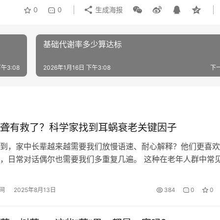
0
0
生成海报
基础代谢率多少算达标
下午3:08
2026年1月16日 下午3:08
下
聋有救了？科学家找到耳蜗衰老关键因子
到，家中长辈越来越需要我们放慢语速、耐心解释？他们更喜欢
，日常对话偶尔也需要我们多重复几遍。 这种在老年人群中常
被称为老年性耳聋，或“年龄相关性听力损失”。它是一种进行性
性的听力减退，不仅影响日常沟通，还可能诱发孤独、焦虑和抑
网
2025年8月13日
384
0
0
，严重影响老年人的生活质量。随着社会老龄化加剧，老年性耳
忽视的…