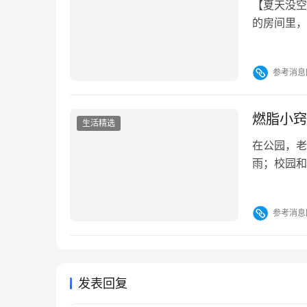
的房间里，
的方法来改
表格进行总
参考消息
帮助人体散
遮阳窗…
燃脂小窍
生活精选
在公园，老
雨；校园和
面，其实就
而运动靠得
参考消息
个全民健身
发表回复