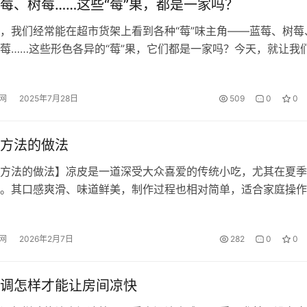
莓、树莓……这些“莓”果，都是一家吗？
，我们经常能在超市货架上看到各种“莓”味主角——蓝莓、树莓
莓……这些形色各异的“莓”果，它们都是一家吗？今天，就让我
下这些集美味与颜值于一身的水果。 草莓是个大家族 草莓是蔷
年生草本植物。全球草莓属共有 24 个物种，主要分布在美洲、
网
2025年7月28日
509
0
0
其中，在中国自然分布的有 13 个种，是…
方法的做法
方法的做法】凉皮是一道深受大众喜爱的传统小吃，尤其在夏季
。其口感爽滑、味道鲜美，制作过程也相对简单，适合家庭操作
凉皮制作方法的做法”的总结与整理，帮助您轻松掌握这道美食的
一、凉皮制作方法总结 凉皮的主要原料为面粉，通过洗面、调浆
网
2026年2月7日
282
0
0
成。制作过程中需注意水粉比例、搅拌手法和蒸制时间，以确保
质量…
调怎样才能让房间凉快
调怎样才能让房间凉快】夏季高温让人难以忍受，尤其是没有空