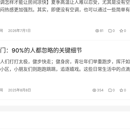
闷热感更加强烈。其实，即便没有空调，也可以通过一些简单有
善室温，让房间变得凉快一些。以下是一些实用的小技巧，并结
结。 一、降温方法总结 1. 使用风扇或电扇 风扇能加快空气流动
网
2026年7月1日
81
0
0
热，提升体感温度。如果搭配湿毛巾或冰块使用，效果会更好。 
门：90%的人都忽略的关键细节
人们打打太极，健步快走；健身房，青壮年们举重跑步，挥汗如
小区，小朋友们则跑跑跳跳，追逐嬉戏。这些日常生活中的点滴
藏着保持健康的朴素道理，四个字“锻炼身体”。 锻炼身体靠运
则是肌肉，要想达到更好的锻炼效果，为将来“储备”好健康，在
网
2025年8月8日
354
0
0
日，就让我们来了解一下肌肉的脾气。