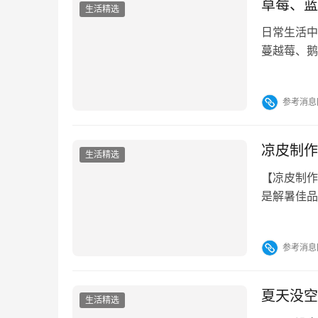
草莓、蓝
生活精选
日常生活中
蔓越莓、鹅
起来认识一
草莓属的多
参考消息
洲和欧洲。
凉皮制作
生活精选
【凉皮制作
是解暑佳品
以下是对“
作技巧。 
参考消息
制等步骤制
品的口感与
夏天没空
生活精选
【夏天没空