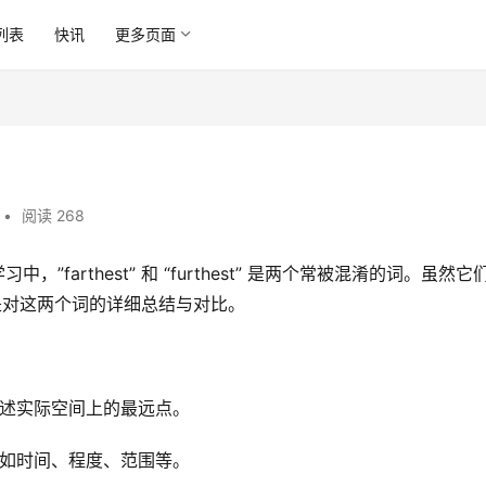
列表
快讯
更多页面
•
阅读 268
中，”farthest” 和 “furthest” 是两个常被混淆的词。虽然它
是对这两个词的详细总结与对比。
于描述实际空间上的最远点。
远，如时间、程度、范围等。