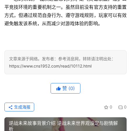
平竞技环境的重要机制之一。虽然目前没有官方支持的重置
方式，但通过规范自身行为、遵守游戏规则，玩家可以有效
文
章
避免触发该系统，从而减少对游戏体验的影响。
分
类
专
投稿
文章来源于网络。发布者：参考消息网，转转请注明出处：
题
https://www.cns1952.com/read/10112.html
列
表
赞
(0)
快
讯
生成海报
0
0
更
多
逆战未来故事背景介绍 逆战未来世界观设定与剧情解
页
析