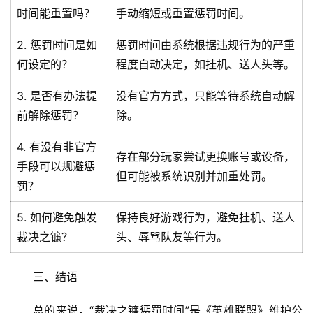
时间能重置吗？
手动缩短或重置惩罚时间。
2. 惩罚时间是如
惩罚时间由系统根据违规行为的严重
何设定的？
程度自动决定，如挂机、送人头等。
3. 是否有办法提
没有官方方式，只能等待系统自动解
前解除惩罚？
除。
4. 有没有非官方
存在部分玩家尝试更换账号或设备，
手段可以规避惩
但可能被系统识别并加重处罚。
罚？
5. 如何避免触发
保持良好游戏行为，避免挂机、送人
裁决之镰？
头、辱骂队友等行为。
三、结语
首
总的来说，“裁决之镰惩罚时间”是《英雄联盟》维护公
页