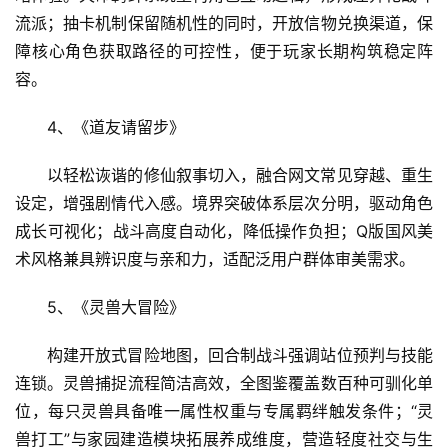
流派；抽卡机制保留随机性的同时，开放信物兑换渠道，保
障核心角色获取路径的可控性，便于玩家长期构筑稳定阵
容。
4、《道友请留步》
以轻松诙谐的修仙叙事切入，融合网文常见穿越、重生
设定，增强剧情代入感。境界突破体系层次分明，驱动角色
成长可视化；战斗高度自动化，降低操作负担；Q版国风美
术风格兼具辨识度与亲和力，适配泛用户群体审美需求。
5、《灵兽大冒险》
构建开放式冒险地图，回合制战斗强调站位预判与技能
连锁。灵兽捕捉流程简洁高效，全图鉴覆盖数百种可驯化单
位，每只灵兽具备唯一属性权重与专属羁绊触发条件；“灵
首
兽打工”与家园建造模块拓展养成维度，营造轻度社交与生