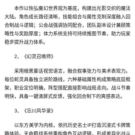
本作以恢弘魔幻世界观为基底，构建出光影交织的魔法
大陆。角色成长路径清晰，技能组合与属性克制深度融入回
合制战斗逻辑；公会战强调协同配合，团队副本设计兼顾策
略性与奖励厚度；体力系统支持可持续推图节奏，助力玩家
稳步提升战力体系。
2、《幻灵召唤师》
采用暗黑童话视觉语言，融合叙事张力与美术表现力。
每位蛇灵具备独立进阶路线，六种基础属性构成策略底层框
架，职业定位明确，阵型搭配直接影响战局走向。战斗节奏
明快，具备一键清屏式反馈，强化回合制下的爽感表达。
3、《忘川风华录》
以东方美学为内核，依托历史名士IP打造沉浸式卡牌策
略体验。天命羁绊系统重构角色互动逻辑，形成差异化战斗