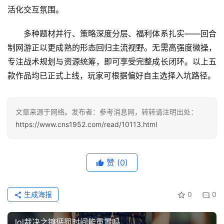
页
活化交互氛围。
文
多种题材并行、策略深度分层、福利体系扎实——回合
章
制网游正以更成熟的形态回归主流视野。无需高强度微操，
分
专注战术规划与资源统筹，即可享受完整成长闭环。以上五
类
款作品均已正式上线，玩家可根据偏好自主选择入坑路径。
专
投稿
题
文章来源于网络。发布者：参考消息网，转转请注明出处：
列
https://www.cns1952.com/read/10113.html
表
快
赞
(0)
讯
生成海报
0
0
更
多
lol裁决之镰惩罚时间能重置吗