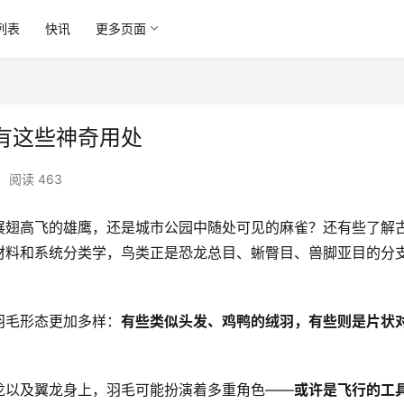
列表
快讯
更多页面
有这些神奇用处
•
阅读 463
展翅高飞的雄鹰，还是城市公园中随处可见的麻雀？还有些了解
材料和系统分类学，鸟类正是恐龙总目、蜥臀目、兽脚亚目的分
羽毛形态更加多样：
有些类似头发、鸡鸭的绒羽，有些则是片状
龙以及翼龙身上，羽毛可能扮演着多重角色——
或许是飞行的工