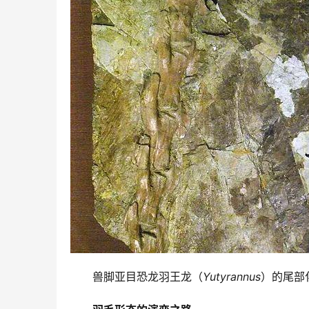
兽脚亚目恐龙羽王龙（
Yutyrannus
）的尾部