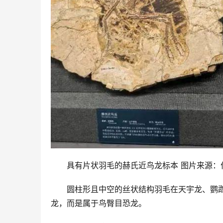
具有片状羽毛的赫氏近鸟龙标本 图片来源：
圆柱形且中空的丝状结构羽毛在天宇龙、鹦
龙，而是属于鸟臀目恐龙。