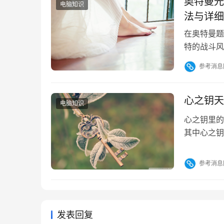
奥特曼光
电脑知识
法与详细
在奥特曼题
特的战斗风
理尤迦奥特
参考消息
达成角色收
后，次日即
用500钻
心之钥天
电脑知识
心之钥里的
其中心之钥
虎地选择自
为一旦选错
参考消息
了天赋之外
下载九游a
发表回复