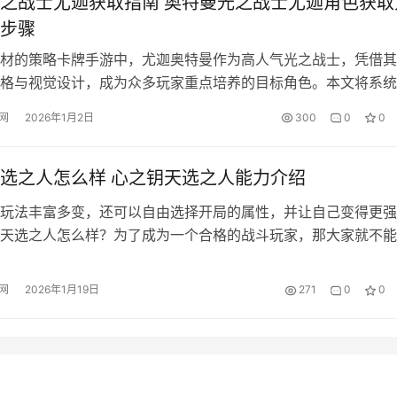
之战士尤迦获取指南 奥特曼光之战士尤迦角色获取
步骤
材的策略卡牌手游中，尤迦奥特曼作为高人气光之战士，凭借其
格与视觉设计，成为众多玩家重点培养的目标角色。本文将系统
曼的获取路径、资源规划建议及后期养成要点，帮助新老玩家高
网
2026年1月2日
300
0
0
集目标。 新手期资源积累是解锁尤迦奥特曼的基础。游戏首日
可领取100张招募券；等级成长体系提供稳定补给——10级时可
石兑…
选之人怎么样 心之钥天选之人能力介绍
玩法丰富多变，还可以自由选择开局的属性，并让自己变得更强
天选之人怎么样？为了成为一个合格的战斗玩家，那大家就不能
己的天赋属性，一定要慎重抉择，并挑选更好的天赋属性才会。
的话，那就很难在战斗中获得优势，需要重新练一个号了。 不
网
2026年1月19日
271
0
0
，大家也要获取海量资源以及装备，才有实力解决对手。此刻必
pp了，…