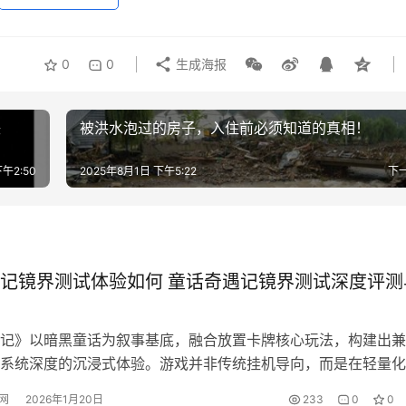
0
0
生成海报
联
被洪水泡过的房子，入住前必须知道的真相！
午2:50
2025年8月1日 下午5:22
下
记镜界测试体验如何 童话奇遇记镜界测试深度评测
记》以暗黑童话为叙事基底，融合放置卡牌核心玩法，构建出兼
系统深度的沉浸式体验。游戏并非传统挂机导向，而是在轻量化
拓展出大世界自由探索、机关谜题破解、角色收集养成等多维内
网
2026年1月20日
233
0
0