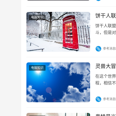
模块，形成
约/下载地
可完整…
饼干人联
电脑知识
饼干人联盟
斗，但是对
天就来分析
的一类。但
参考消息
略介绍在九
还是手游福
灵兽大冒
电脑知识
在这个世界
程，相信不
冒险手游下
九游中进行
参考消息
游有海量游
冒险】最新