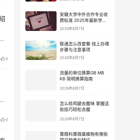
预
玩家
安徽大学中外合作专业收
绍
费标准 2025年最新学费
一览
2026年8月7日
今
联通怎么改套餐 线上办理
高
步骤与注意事项
的攻
2026年8月7日
0
游
流量的单位换算GB MB
KB 简明换算指南
2026年8月7日
大
怎么给鸡腿去腥味 掌握这
P
些技巧轻松去腥
九
2026年8月7日
0
兽大
蔷薇科蔷薇属植物有哪些
常见种类与特征