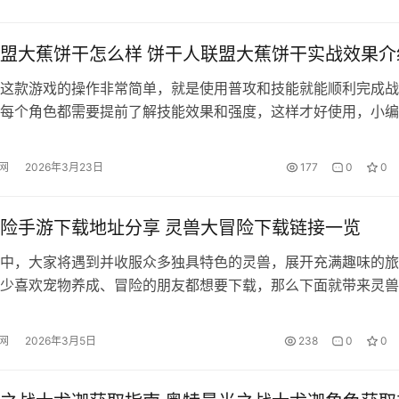
节奏丰富、层次分明的长线游玩结构。 【童话奇遇记】最新版
址 “镜界测试”于2026年1月7日至1月13日限时开启。测试期间，
盟大蕉饼干怎么样 饼干人联盟大蕉饼干实战效果介
这款游戏的操作非常简单，就是使用普攻和技能就能顺利完成战
每个角色都需要提前了解技能效果和强度，这样才好使用，小编
一下饼干人联盟大蕉饼干怎么样。大蕉饼干并不是属于强度非常
是他在战斗中的助攻能力却很出色，值得大家研究。 这些角色
网
2026年3月23日
177
0
0
游都能免费提供，欢迎随时来查看。除了这方面的优势之外，九
利最好的平…
险手游下载地址分享 灵兽大冒险下载链接一览
中，大家将遇到并收服众多独具特色的灵兽，展开充满趣味的旅
少喜欢宠物养成、冒险的朋友都想要下载，那么下面就带来灵兽
载地址，大家点击下面链接，就可以进入到手游福利第一名的AP
下载，九游是阿里巴巴灵犀互娱产品，大平台能提供保障，而且
网
2026年3月5日
238
0
0
戏，进入里面还能享受到登录送券、0元首充和5折月卡。 【灵
版预约…