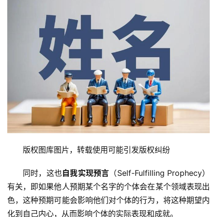
首
页
文
章
分
类
专
版权图库图片，转载使用可能引发版权纠纷
投稿
题
列
同时，这也
自我实现预言
（Self-Fulfilling Prophecy）
表
有关，即如果他人预期某个名字的个体会在某个领域表现出
色，这种预期可能会影响他们对个体的行为，将这种期望内
快
化到自己内心，从而影响个体的实际表现和成就。