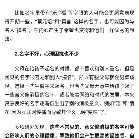
讯
比如名字里带有“乐”“福”等字眼的人可能会更愿意表现
更
得开朗一些，“蔡元培”和“莫言”这样的名字，也可能因为与
多
名人“撞名”，在内心产生了希望也变得和他们一样优秀的想
页
法。
面
2.
名字不好，心理困扰也不少
父母在给孩子起名的时候，都不喜欢和别人重名，但是
常见的名字很容易和别人“撞名”，所以有些父母就会另辟蹊
径，选择一些生僻字来起名。也有些父母无意中给孩子起了
一些含义偏消极的名字，或者随着网络和时代的发展，本来
寓意良好的名字逐渐衍生出了别的消极意义，例如“翔”和“菊
花”因为互联网传播而导致其含义已经“变味”了。
多项研究发现，
这些不常见的、意义偏消极的名字可能
会影响人们的心理健康，导致他们会产生更高的孤独感，自