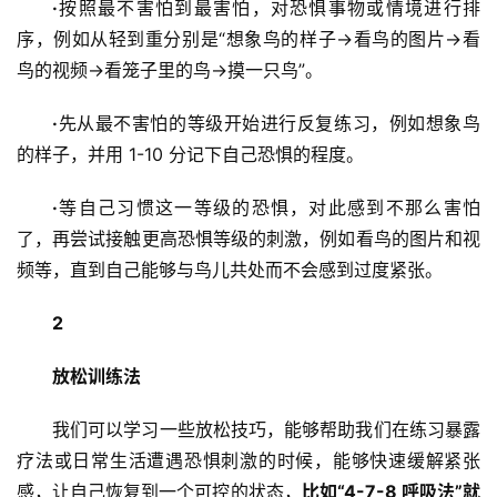
·
按照最不害怕到最害怕，对恐惧事物或情境进行排
序，例如从轻到重分别是“想象鸟的样子→看鸟的图片→看
鸟的视频→看笼子里的鸟→摸一只鸟”。
·
先从最不害怕的等级开始进行反复练习，例如想象鸟
的样子，并用 1-10 分记下自己恐惧的程度。
·
等自己习惯这一等级的恐惧，对此感到不那么害怕
了，再尝试接触更高恐惧等级的刺激，例如看鸟的图片和视
频等，直到自己能够与鸟儿共处而不会感到过度紧张。
2
放松训练法
我们可以学习一些放松技巧，能够帮助我们在练习暴露
疗法或日常生活遭遇恐惧刺激的时候，能够快速缓解紧张
感，让自己恢复到一个可控的状态，
比如“4-7-8 呼吸法”就