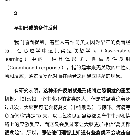
2
早期形成的条件反射
我们前面提到，有些人害怕禽类是因为早年的负面经
首
历，在心理学中这其实是联想学习（Associative 
页
learning）中的一种具体形式，叫做条件反射
（Conditioned response ），指的是本来无关联的中性刺
文
章
激和反应，通过反复配对而在两者之间建立联系的现象。
分
类
有研究表明，
这种条件反射就是形成特定恐惧症的重要
机制。
[6]比如一个本来不怕禽类的人，但是被禽类追着啄
专
过几次，大脑就可能会将禽类（中性刺激）与惊吓、疼痛等
投稿
题
负面体验“绑定”起来，以后每次见到禽类都会产生生理和情
列
绪上的应激反应，而这又会反过来让大脑更加相信“禽类都
表
很危险”。所以，
即使他们理智上知道有些禽类不会攻击自