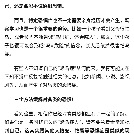
己，还是会忍不住感到恐惧。
快
讯
而且，
特定恐惧症也不一定需要亲身经历才会产生，观
察学习也是一个很重要的途径。
比如一个孩子看到父母很怕
更
鸟，或者长辈不断告诫“鸟很脏，还会啄人”。那么，这个孩
多
子也很可能会形成“鸟=危险”的信念，长大后依然很害怕鸟
页
类。
面
有些人不知道自己的“恐鸟症”从何而来，就有可能是在
不知不觉中反复接触过相关的信息，比如新闻、小说、影视
剧等，从而产生了对鸟类的恐惧症。
三个方法缓解对禽类的恐惧！
看到这里，相信你已经对禽类恐惧症有了一定的了解。
如果你是一名困扰已久的“恐鸟症人”，请不要急着责备和批
判自己，
这其实跟其他人怕蛇、怕高等恐惧症是类似的现