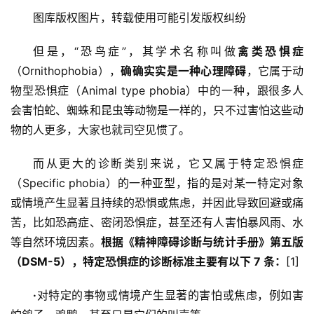
图库版权图片，转载使用可能引发版权纠纷
但是，“恐鸟症”，其学术名称叫做
禽类恐惧症
（Ornithophobia），
确确实实是一种心理障碍
，它属于动
物型恐惧症（Animal type phobia）中的一种，跟很多人
会害怕蛇、蜘蛛和昆虫等动物是一样的，只不过害怕这些动
物的人更多，大家也就司空见惯了。
而从更大的诊断类别来说，它又属于特定恐惧症
（Specific phobia）的一种亚型，指的是对某一特定对象
或情境产生显著且持续的恐惧或焦虑，并因此导致回避或痛
苦，比如恐高症、密闭恐惧症，甚至还有人害怕暴风雨、水
等自然环境因素。
根据《精神障碍诊断与统计手册》第五版
（DSM-5），特定恐惧症的诊断标准主要有以下 7 条：
[1]
·
对特定的事物或情境产生显著的害怕或焦虑，例如害