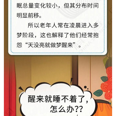
首
页
文
章
分
类
专
投稿
题
列
表
快